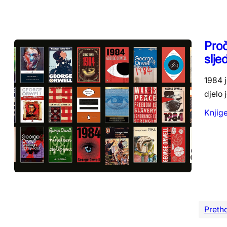
Proč
slje
1984 j
djelo 
Knjig
Preth