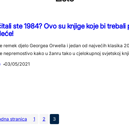
itali ste 1984? Ovo su knjige koje bi trebali 
deće!
e remek djelo Georgea Orwella i jedan od najvećih klasika 20
je nepremostivo kako u žanru tako u cjelokupnoj svjetskoj knj
e
03/05/2021
odna stranica
1
2
3