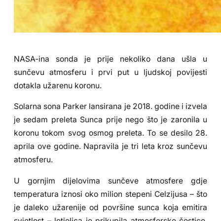
NASA-ina sonda je prije nekoliko dana ušla u
sunčevu atmosferu i prvi put u ljudskoj povijesti
dotakla užarenu koronu.
Solarna sona Parker lansirana je 2018. godine i izvela
je sedam preleta Sunca prije nego što je zaronila u
koronu tokom svog osmog preleta. To se desilo 28.
aprila ove godine. Napravila je tri leta kroz sunčevu
atmosferu.
U gornjim dijelovima sunčeve atmosfere gdje
temperatura iznosi oko milion stepeni Celzijusa – što
je daleko užarenije od površine sunca koja emitira
svjetlost – letjelica je prikupila atmosferske čestice.