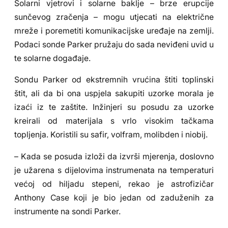
Solarni vjetrovi i solarne baklje – brze erupcije
sunčevog zračenja – mogu utjecati na električne
mreže i poremetiti komunikacijske uređaje na zemlji.
Podaci sonde Parker pružaju do sada neviđeni uvid u
te solarne događaje.
Sondu Parker od ekstremnih vrućina štiti toplinski
štit, ali da bi ona uspjela sakupiti uzorke morala je
izaći iz te zaštite. Inžinjeri su posudu za uzorke
kreirali od materijala s vrlo visokim tačkama
topljenja. Koristili su safir, volfram, molibden i niobij.
– Kada se posuda izloži da izvrši mjerenja, doslovno
je užarena s dijelovima instrumenata na temperaturi
većoj od hiljadu stepeni, rekao je astrofizičar
Anthony Case koji je bio jedan od zaduženih za
instrumente na sondi Parker.