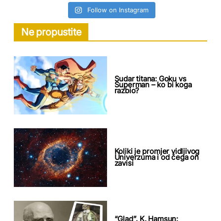
Follow on Instagram
Ne propustite
Sudar titana: Goku vs
Superman – ko bi koga
razbio?
Koliki je promjer vidljivog
Univerzuma i od čega on
zavisi
“Glad”, K. Hamsun: