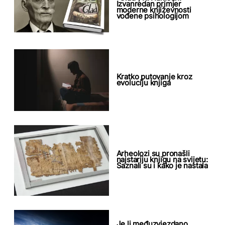
Izvanredan primjer
moderne književnosti
vođene psihologijom
Kratko putovanje kroz
evoluciju knjiga
Arheolozi su pronašli
najstariju knjigu na svijetu:
Saznali su i kako je nastala
Je li međuzvjezdano