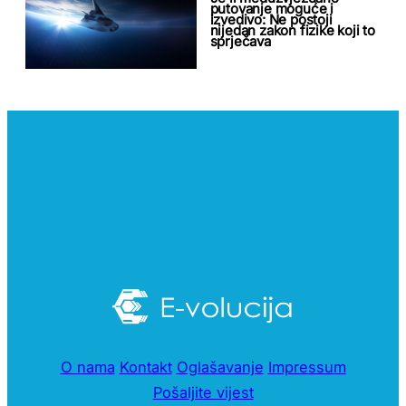
putovanje moguće i
izvedivo: Ne postoji
nijedan zakon fizike koji to
sprječava
O nama
Kontakt
Oglašavanje
Impressum
Pošaljite vijest