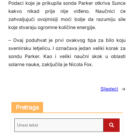
Podaci koje je prikupila sonda Parker otkriva Sunce
kakvo nikad prije nije viđeno. Naučnici će
zahvaljujući ovojmisiji moći bolje da razumiju sile
koje stvaraju ogromne količine energije.
– Ovaj poduhvat je prvi ovakvog tipa za bilo koju
svemirsku letjelicu. I označava jedan veliki korak za
sondu Parker. Kao i veliki naučni skok u oblasti
solarne nauke, zaključila je Nicola Fox.
Sljedeći
→
Pretraga
S
e