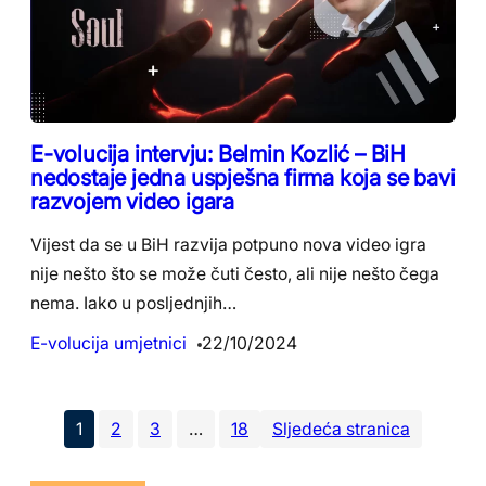
E-volucija intervju: Belmin Kozlić – BiH
nedostaje jedna uspješna firma koja se bavi
razvojem video igara
Vijest da se u BiH razvija potpuno nova video igra
nije nešto što se može čuti često, ali nije nešto čega
nema. Iako u posljednjih…
E-volucija umjetnici
22/10/2024
1
2
3
…
18
Sljedeća stranica