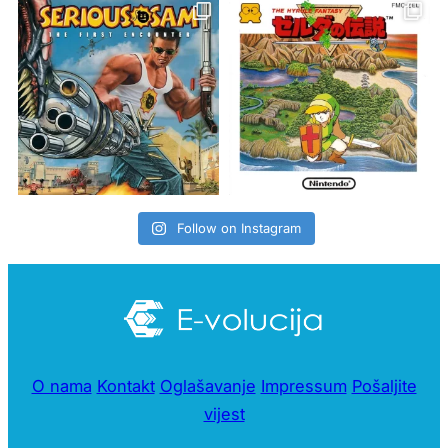
Follow on Instagram
O nama
Kontakt
Oglašavanje
Impressum
Pošaljite
vijest