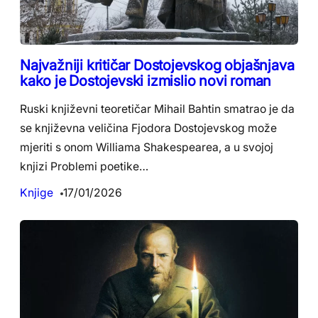
Najvažniji kritičar Dostojevskog objašnjava
kako je Dostojevski izmislio novi roman
Ruski književni teoretičar Mihail Bahtin smatrao je da
se književna veličina Fjodora Dostojevskog može
mjeriti s onom Williama Shakespearea, a u svojoj
knjizi Problemi poetike…
Knjige
17/01/2026