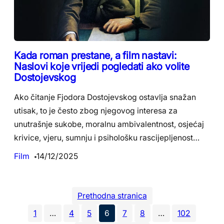
Kada roman prestane, a film nastavi:
Naslovi koje vrijedi pogledati ako volite
Dostojevskog
Ako čitanje Fjodora Dostojevskog ostavlja snažan
utisak, to je često zbog njegovog interesa za
unutrašnje sukobe, moralnu ambivalentnost, osjećaj
krivice, vjeru, sumnju i psihološku rascijepljenost…
Film
14/12/2025
Prethodna stranica
1
…
4
5
6
7
8
…
102