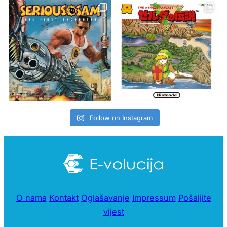
Follow on Instagram
O nama
Kontakt
Oglašavanje
Impressum
Pošaljite
vijest