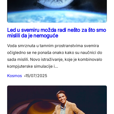
Led u svemiru možda radi nešto za što smo
mislili da je nemoguće
Voda smrznuta u tamnim prostranstvima svemira
očigledno se ne ponaša onako kako su naučnici do
sada mislili. Novo istraživanje, koje je kombinovalo
kompjuterske simulacije i…
Kosmos
15/07/2025