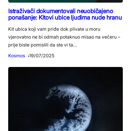
Istraživači dokumentovali neuobičajeno
ponašanje: Kitovi ubice ljudima nude hranu
Kit ubica koji vam priđe dok plivate u moru
vjerovatno ne bi odmah potaknuo misao na večeru –
prije biste pomislili da ste vi ta…
Kosmos
19/07/2025