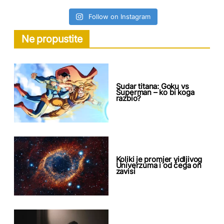
Follow on Instagram
Ne propustite
Sudar titana: Goku vs
Superman – ko bi koga
razbio?
Koliki je promjer vidljivog
Univerzuma i od čega on
zavisi