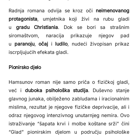
Radnja romana odvija se kroz oči
neimenovanog
protagonista
, umjetnika koji živi na rubu gladi
u
gradu Christiania
. Dok se bori sa strašnim
siromaštvom, naracija prikazuje njegov pad
u
paranoju
,
očaj
i
ludilo
, nudeći živopisan prikaz
iscrpljujućih efekata gladi.
Pionirsko djelo
Hamsunov roman nije samo priča o fizičkoj gladi,
već i
duboka psihološka studija
. Duševno stanje
glavnog junaka, obilježeno zabludama i iracionalnim
mislima, rezultat je njegove fizičke deprivacije, ali i
odraz njegovog intenzivnog unutarnjeg nemira. Ovo
istraživanje “šapata krvi i molbe koštane srži” čini
“Glad” pionirskim djelom u području psihološke