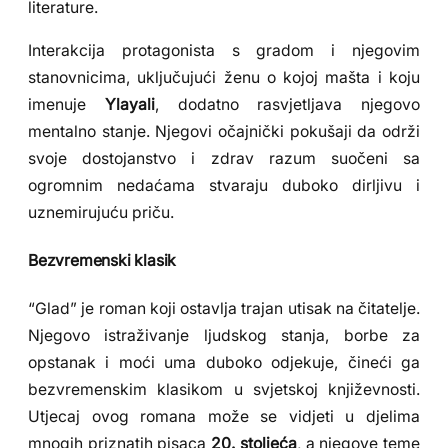
literature.
Interakcija protagonista s gradom i njegovim
stanovnicima, uključujući ženu o kojoj mašta i koju
imenuje
Ylayali
, dodatno rasvjetljava njegovo
mentalno stanje. Njegovi očajnički pokušaji da održi
svoje dostojanstvo i zdrav razum suočeni sa
ogromnim nedaćama stvaraju duboko dirljivu i
uznemirujuću priču.
Bezvremenski klasik
“Glad” je roman koji ostavlja trajan utisak na čitatelje.
Njegovo istraživanje ljudskog stanja, borbe za
opstanak i moći uma duboko odjekuje, čineći ga
bezvremenskim klasikom u svjetskoj književnosti.
Utjecaj ovog romana može se vidjeti u djelima
mnogih priznatih pisaca
20. stoljeća
, a njegove teme