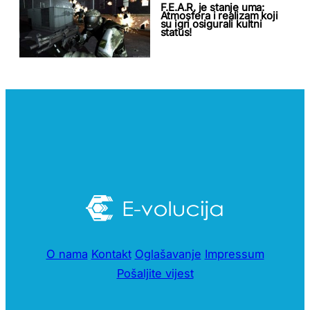
F.E.A.R. je stanje uma:
Atmosfera i realizam koji
su igri osigurali kultni
status!
O nama
Kontakt
Oglašavanje
Impressum
Pošaljite vijest