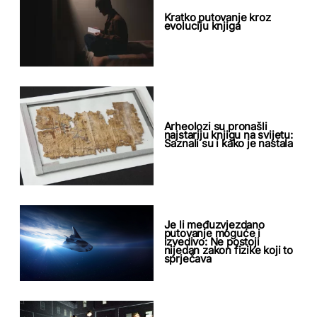
Kratko putovanje kroz
evoluciju knjiga
Arheolozi su pronašli
najstariju knjigu na svijetu:
Saznali su i kako je nastala
Je li međuzvjezdano
putovanje moguće i
izvedivo: Ne postoji
nijedan zakon fizike koji to
sprječava