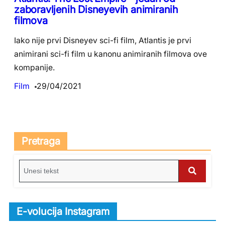
zaboravljenih Disneyevih animiranih
filmova
Iako nije prvi Disneyev sci-fi film, Atlantis je prvi
animirani sci-fi film u kanonu animiranih filmova ove
kompanije.
Film
29/04/2021
Pretraga
S
e
S
a
e
r
E-volucija Instagram
c
a