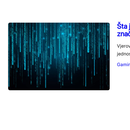
Šta 
znač
Vjerov
jednos
Gami