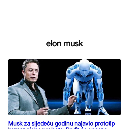
elon musk
Musk za sljedeću godinu najavio prototip