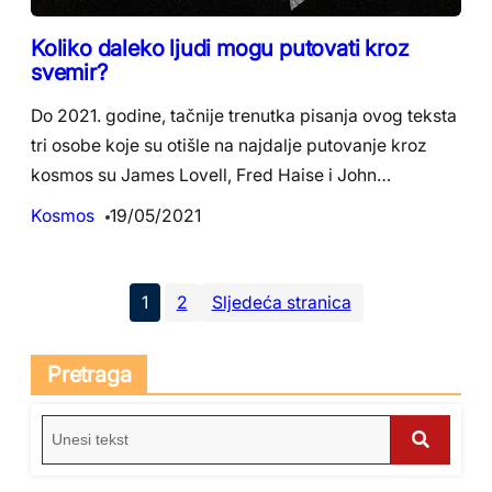
Koliko daleko ljudi mogu putovati kroz
svemir?
Do 2021. godine, tačnije trenutka pisanja ovog teksta
tri osobe koje su otišle na najdalje putovanje kroz
kosmos su James Lovell, Fred Haise i John…
Kosmos
19/05/2021
1
2
Sljedeća stranica
Pretraga
S
e
S
a