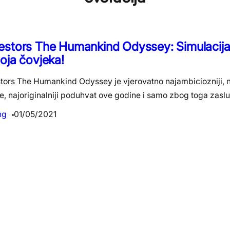
stors The Humankind Odyssey: Simulacija e
oja čovjeka!
ors The Humankind Odyssey je vjerovatno najambiciozniji, na
, najoriginalniji poduhvat ove godine i samo zbog toga zaslu
ng
01/05/2021