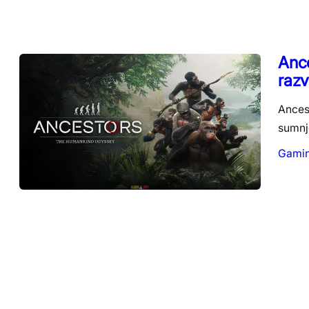
Ance
razv
Ancest
sumnje
Gami