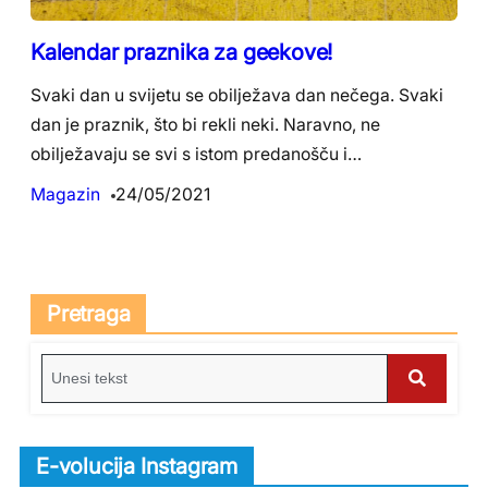
Kalendar praznika za geekove!
Svaki dan u svijetu se obilježava dan nečega. Svaki
dan je praznik, što bi rekli neki. Naravno, ne
obilježavaju se svi s istom predanošču i…
Magazin
24/05/2021
Pretraga
S
e
S
a
e
r
E-volucija Instagram
c