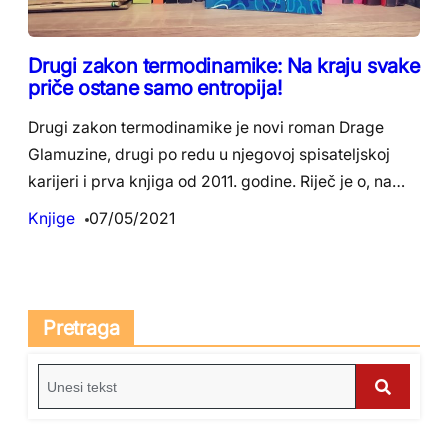
Drugi zakon termodinamike: Na kraju svake
priče ostane samo entropija!
Drugi zakon termodinamike je novi roman Drage
Glamuzine, drugi po redu u njegovoj spisateljskoj
karijeri i prva knjiga od 2011. godine. Riječ je o, na…
Knjige
07/05/2021
Pretraga
S
e
S
a