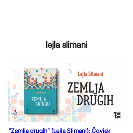
lejla slimani
“Zemlja drugih” (Lejla Slimani): Čovjek