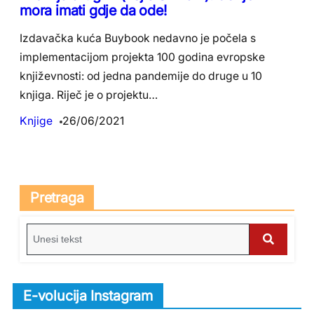
mora imati gdje da ode!
Izdavačka kuća Buybook nedavno je počela s
implementacijom projekta 100 godina evropske
književnosti: od jedna pandemije do druge u 10
knjiga. Riječ je o projektu…
Knjige
26/06/2021
Pretraga
S
e
S
a
e
r
E-volucija Instagram
c
a