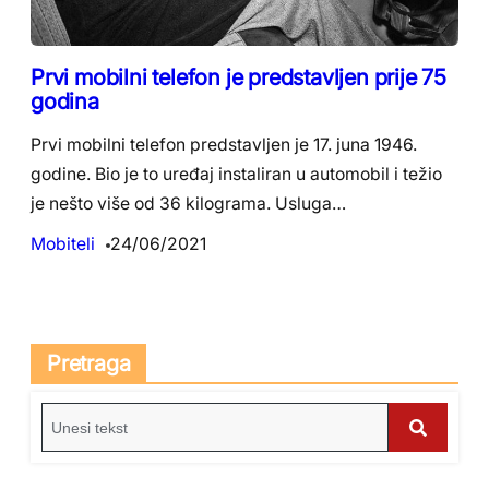
Prvi mobilni telefon je predstavljen prije 75
godina
Prvi mobilni telefon predstavljen je 17. juna 1946.
godine. Bio je to uređaj instaliran u automobil i težio
je nešto više od 36 kilograma. Usluga…
Mobiteli
24/06/2021
Pretraga
S
e
S
a