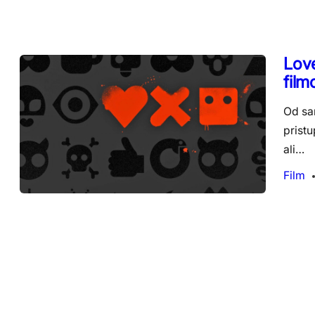
Love
film
Od sa
prist
ali…
Film