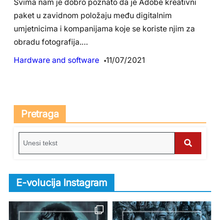
Svima nam je dobro poznato da je Adobe kreativni
paket u zavidnom položaju među digitalnim
umjetnicima i kompanijama koje se koriste njim za
obradu fotografija.…
Hardware and software
11/07/2021
Pretraga
S
e
S
a
e
r
E-volucija Instagram
c
a
h
r
f