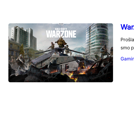
Warz
Prošla
smo p
Gami