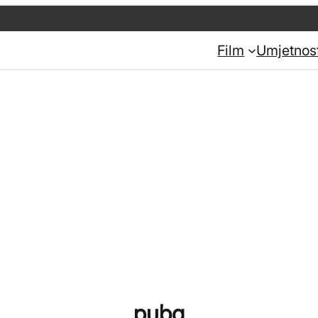
Film
Umjetnos
pubg