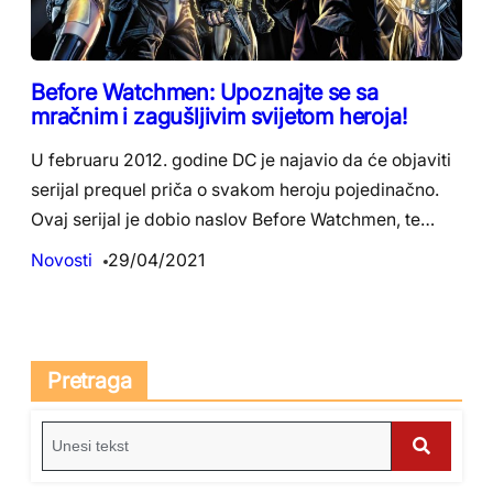
Before Watchmen: Upoznajte se sa
mračnim i zagušljivim svijetom heroja!
U februaru 2012. godine DC je najavio da će objaviti
serijal prequel priča o svakom heroju pojedinačno.
Ovaj serijal je dobio naslov Before Watchmen, te…
Novosti
29/04/2021
Pretraga
S
e
S