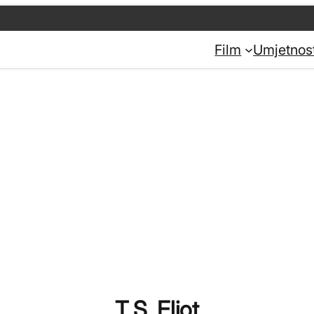
Film
Umjetnos
T.S. Eliot