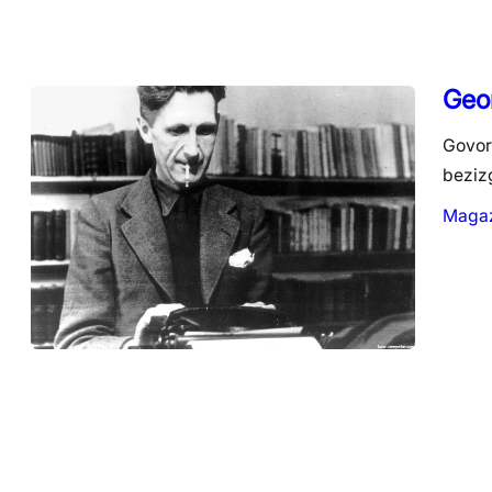
Geor
Govori
beziz
Maga