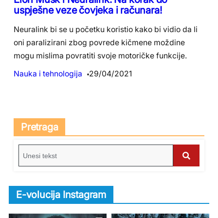
uspješne veze čovjeka i računara!
Neuralink bi se u početku koristio kako bi vidio da li
oni paralizirani zbog povrede kičmene moždine
mogu mislima povratiti svoje motoričke funkcije.
Nauka i tehnologija
29/04/2021
Pretraga
S
e
S
a
e
r
E-volucija Instagram
c
a
h