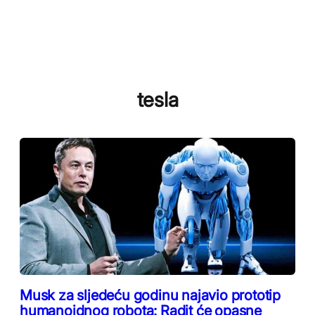
tesla
Musk za sljedeću godinu najavio prototip
humanoidnog robota: Radit će opasne