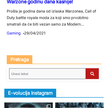
Warzone godinu dana kasnije!
Prošla je godina dana od izlaska Warzonea, Call of
Duty battle royale moda za koji smo prvobitno
smatrali da će biti vezan samo za Modern…
Gaming
29/04/2021
Pretraga
S
e
S
a
e
r
E-volucija Instagram
c
a
h
r