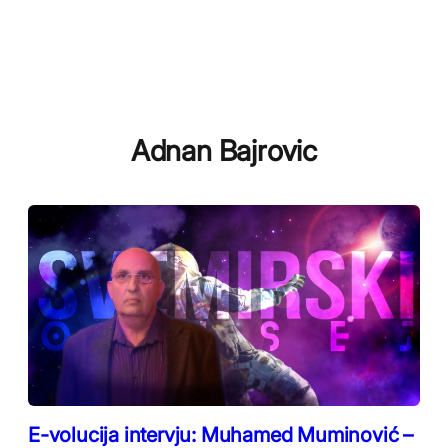
Adnan Bajrovic
E-volucija intervju: Muhamed Muminović –