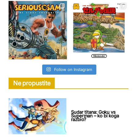
Follow on Instagram
Ne propustite
Sudar titana: Goku vs
Superman – ko bi koga
razbio?