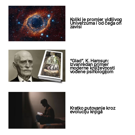
Koliki je promjer vidljivog
Univerzuma i od čega on
zavisi
“Glad”, K. Hamsun:
Izvanredan primjer
moderne književnosti
vođene psihologijom
Kratko putovanje kroz
evoluciju knjiga