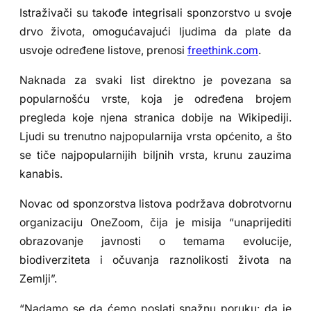
Istraživači su takođe integrisali sponzorstvo u svoje
drvo života, omogućavajući ljudima da plate da
usvoje određene listove, prenosi
freethink.com
.
Naknada za svaki list direktno je povezana sa
popularnošću vrste, koja je određena brojem
pregleda koje njena stranica dobije na Wikipediji.
Ljudi su trenutno najpopularnija vrsta općenito, a što
se tiče najpopularnijih biljnih vrsta, krunu zauzima
kanabis.
Novac od sponzorstva listova podržava dobrotvornu
organizaciju OneZoom, čija je misija “unaprijediti
obrazovanje javnosti o temama evolucije,
biodiverziteta i očuvanja raznolikosti života na
Zemlji”.
“Nadamo se da ćemo poslati snažnu poruku: da je