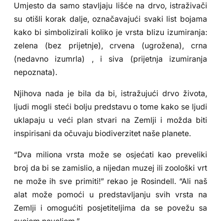
Umjesto da samo stavljaju lišće na drvo, istraživači
su otišli korak dalje, označavajući svaki list bojama
kako bi simbolizirali koliko je vrsta blizu izumiranja:
zelena (bez prijetnje), crvena (ugrožena), crna
(nedavno izumrla) , i siva (prijetnja izumiranja
nepoznata).
Njihova nada je bila da bi, istražujući drvo života,
ljudi mogli steći bolju predstavu o tome kako se ljudi
uklapaju u veći plan stvari na Zemlji i možda biti
inspirisani da očuvaju biodiverzitet naše planete.
“Dva miliona vrsta može se osjećati kao preveliki
broj da bi se zamislio, a nijedan muzej ili zoološki vrt
ne može ih sve primiti!” rekao je Rosindell. “Ali naš
alat može pomoći u predstavljanju svih vrsta na
Zemlji i omogućiti posjetiteljima da se povežu sa