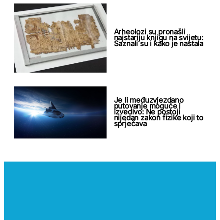
Arheolozi su pronašli
najstariju knjigu na svijetu:
Saznali su i kako je nastala
Je li međuzvjezdano
putovanje moguće i
izvedivo: Ne postoji
nijedan zakon fizike koji to
sprječava