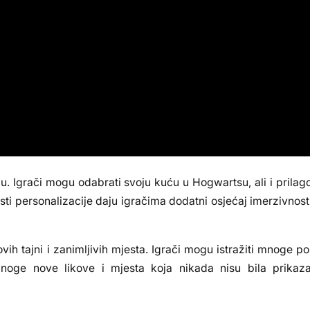
 Igrači mogu odabrati svoju kuću u Hogwartsu, ali i prilagod
ti personalizacije daju igračima dodatni osjećaj imerzivnosti
ovih tajni i zanimljivih mjesta. Igrači mogu istražiti mnoge po
 mnoge nove likove i mjesta koja nikada nisu bila prikaz