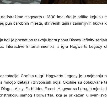
 da istražimo Hogwarts u 1800-ima, što je prilika koju su 
je, pun čarobnih mjesta, skrivenih tajni i zanimljivih likova k
a koji je poznat po razvoju igara poput Disney Infinity serijal
s. Interactive Entertainment-a, a igra Hogwarts Legacy o
rezentacije. Grafika u igri Hogwarts Legacy je u najmanju r
 s mnogo detalja i živopisnih boja. Okoline su oblikovane t
ice Diagon Alley, Forbidden Forest, Hogwartsa i drugih mjesta
ekonstrukciju samog Hogwartsa, koji je prikazan u svim sv