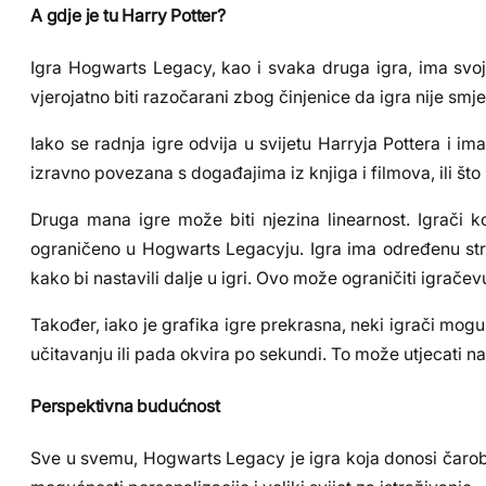
A gdje je tu Harry Potter?
Igra Hogwarts Legacy, kao i svaka druga igra, ima svoj
vjerojatno biti razočarani zbog činjenice da igra nije sm
Iako se radnja igre odvija u svijetu Harryja Pottera i i
izravno povezana s događajima iz knjiga i filmova, ili št
Druga mana igre može biti njezina linearnost. Igrači 
ograničeno u Hogwarts Legacyju. Igra ima određenu strukt
kako bi nastavili dalje u igri. Ovo može ograničiti igračev
Također, iako je grafika igre prekrasna, neki igrači mog
učitavanju ili pada okvira po sekundi. To može utjecati n
Perspektivna budućnost
Sve u svemu, Hogwarts Legacy je igra koja donosi čarobni