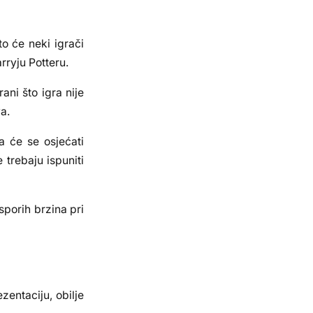
o će neki igrači
rryju Potteru.
ani što igra nije
a.
a će se osjećati
 trebaju ispuniti
sporih brzina pri
zentaciju, obilje