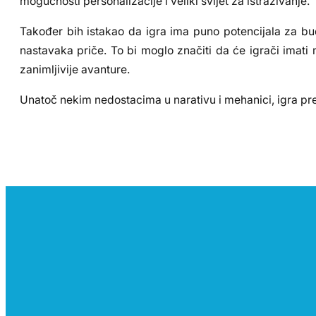
mogućnosti personalizacije i veliki svijet za istraživanje.
Također bih istakao da igra ima puno potencijala za bud
nastavaka priče. To bi moglo značiti da će igrači imati mo
zanimljivije avanture.
Unatoč nekim nedostacima u narativu i mehanici, igra pred