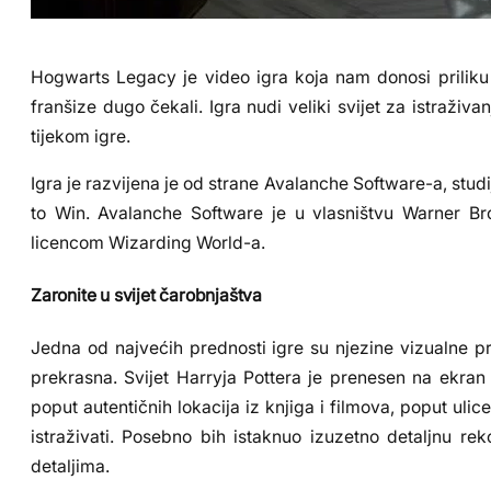
Hogwarts Legacy je video igra koja nam donosi priliku
franšize dugo čekali. Igra nudi veliki svijet za istraživan
tijekom igre.
Igra je razvijena je od strane Avalanche Software-a, studij
to Win. Avalanche Software je u vlasništvu Warner Bro
licencom Wizarding World-a.
Zaronite u svijet čarobnjaštva
Jedna od najvećih prednosti igre su njezine vizualne p
prekrasna. Svijet Harryja Pottera je prenesen na ekran
poput autentičnih lokacija iz knjiga i filmova, poput ul
istraživati. Posebno bih istaknuo izuzetno detaljnu r
detaljima.