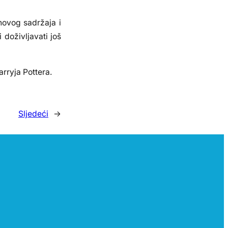
novog sadržaja i
 doživljavati još
rryja Pottera.
Sljedeći
→