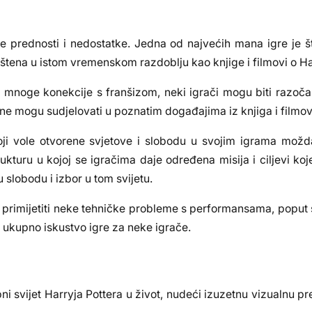
e prednosti i nedostatke. Jedna od najvećih mana igre je št
ještena u istom vremenskom razdoblju kao knjige i filmovi o Ha
ma mnoge konekcije s franšizom, neki igrači mogu biti razočar
o ne mogu sudjelovati u poznatim događajima iz knjiga i filmov
koji vole otvorene svjetove i slobodu u svojim igrama možd
uru u kojoj se igračima daje određena misija i ciljevi koje
u slobodu i izbor u tom svijetu.
u primijetiti neke tehničke probleme s performansama, poput 
a ukupno iskustvo igre za neke igrače.
 svijet Harryja Pottera u život, nudeći izuzetnu vizualnu pre