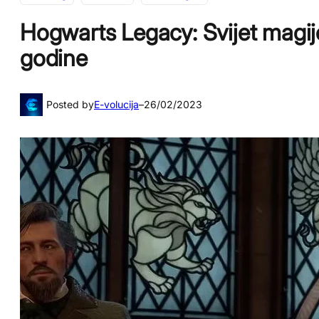
Hogwarts Legacy: Svijet magije
godine
Posted by
E-volucija
–
26/02/2023