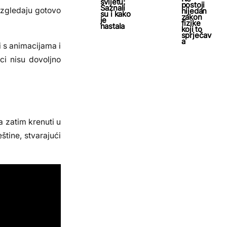
svijetu:
postoji
Saznali
 Izgledaju gotovo
nijedan
su i kako
zakon
je
fizike
nastala
koji to
sprječav
a
i s animacijama i
ci nisu dovoljno
 a zatim krenuti u
štine, stvarajući