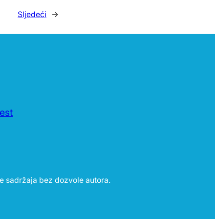
Sljedeći
→
jest
e sadržaja bez dozvole autora.