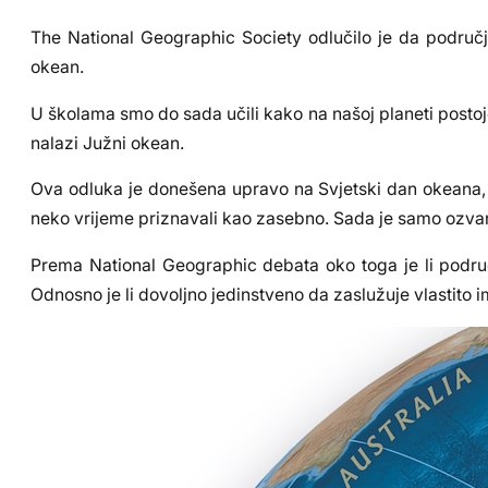
The National Geographic Society odlučilo je da područ
okean.
U školama smo do sada učili kako na našoj planeti postoje če
nalazi Južni okean.
Ova odluka je donešena upravo na Svjetski dan okeana, a
neko vrijeme priznavali kao zasebno. Sada je samo ozva
Prema National Geographic debata oko toga je li područj
Odnosno je li dovoljno jedinstveno da zaslužuje vlastito i