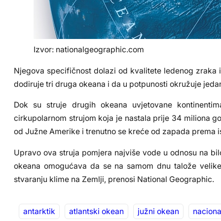
Izvor: nationalgeographic.com
Njegova specifičnost dolazi od kvalitete ledenog zraka i 
dodiruje tri druga okeana i da u potpunosti okružuje jeda
Dok su struje drugih okeana uvjetovane kontinentim
cirkupolarnom strujom koja je nastala prije 34 miliona g
od Južne Amerike i trenutno se kreće od zapada prema i
Upravo ova struja pomjera najviše vode u odnosu na bilo
okeana omogućava da se na samom dnu talože velike k
stvaranju klime na Zemlji, prenosi National Geographic.
antarktik
atlantski okean
južni okean
naciona