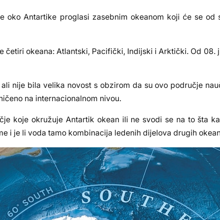
je oko Antartike proglasi zasebnim okeanom koji će se od 
tiri okeana: Atlantski, Pacifički, Indijski i Arktički. Od 08. ju
li nije bila velika novost s obzirom da su ovo područje nau
ničeno na internacionalnom nivou.
e koje okružuje Antartik okean ili ne svodi se na to šta ka
me i je li voda tamo kombinacija ledenih dijelova drugih okean