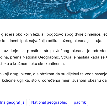
glečera oko kojih leži, ali pogotovo zbog dvije činjenice: jed
n kontinent. Ipak najvažnija odlika Južnog okeana je struja.
a uz koje se prostiru, struja Južnog okeana je određe
odina, prema National Geographic. Struja je nastala kada se 
stoku u kružnom toku oko kontinenta.
 koji drugi okean, a s obzirom da su dijelovi te vode sastoj
oličine ugljika, što u određenoj mjeri Južnom okeanu daj
lna geografija
National geographic
pacifik