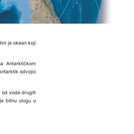
ini je okean koji
na Antarktičkom
Antarktik odvojio
e od voda drugih
e bitnu ulogu u