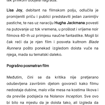
tek prilikom dodjela nagrada.
Lisa Joy
, debitant na filmskom polju, odlučila je
promijeniti priču i publici predstaviti jedan zanimljiv
pastiche, te nas uz naraciju
Hugha Jackmana
povesti
na putovanje uz tok vremena, u prošlost i vrijeme noir
filmova 40-ih uz primjesu naučne fantastike. Mogli bi
čak reći da je njen film i posveta kultnom
Blade
Runnera
pošto ponekad izgledom doista vuče na
njega, mada su tematski daleko.
Pograšno posmatran film
Međutim, čini se da kritika nije pretjerano
oduševljena završnim djelom govoreći kako filmu
nedostaje dubine, malo više mesa na kostima likova i
da previše podsjeća na Nolanov
Inception
. Sve ovo
bi bilo na mjestu da je doista tako, ali izgleda da