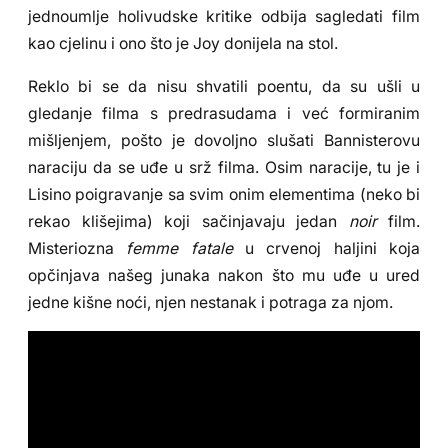
jednoumlje holivudske kritike odbija sagledati film
kao cjelinu i ono što je Joy donijela na stol.
Reklo bi se da nisu shvatili poentu, da su ušli u
gledanje filma s predrasudama i već formiranim
mišljenjem, pošto je dovoljno slušati Bannisterovu
naraciju da se uđe u srž filma. Osim naracije, tu je i
Lisino poigravanje sa svim onim elementima (neko bi
rekao klišejima) koji sačinjavaju jedan
noir
film.
Misteriozna
femme fatale
u crvenoj haljini koja
opčinjava našeg junaka nakon što mu uđe u ured
jedne kišne noći, njen nestanak i potraga za njom.