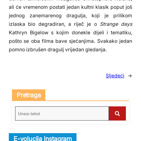
ali će vremenom postati jedan kultni klasik poput još
jednog zanemarenog dragulja, koji je prilikom
izlaska bio degradiran, a riječ je o
Strange days
Kathryn Bigelow s kojim donekle dijeli i tematiku,
pošto se oba filma bave sjećanjima. Svakako jedan
pomno izbrušen dragulj vrijedan gledanja.
Sljedeći
→
Pretraga
S
e
S
a
e
r
E-volucija Instagram