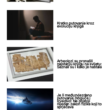
Kratko putovanje kroz
evoluciju knjiga
Arheolozi su pronašli
najstariju knjigu na svijetu:
Saznali su i kako je nastala
Je li međuzvjezdano
putovanje moguće i
izvedivo: Ne postoji
nijedan zakon fizike koji to
sprječava