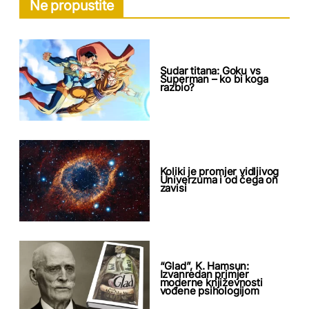
Ne propustite
Sudar titana: Goku vs
Superman – ko bi koga
razbio?
Koliki je promjer vidljivog
Univerzuma i od čega on
zavisi
“Glad”, K. Hamsun:
Izvanredan primjer
moderne književnosti
vođene psihologijom