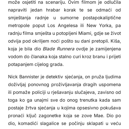
može osjetiti na scenariju. Ovim filmom je odlučila
napraviti jedan hrabar korak te se odmaći od
smještanja radnje u sumorne postapokaliptične
metropole poput Los Angelesa ili New Yorka, pa
radnju filma smješta u potopljeni Miami, gdje se život
odvija pod okriljem noći pošto su dani pretopli. Kiša,
koja je bila dio
Blade Runnera
ovdje je zamijenjena
vodom do članaka koja stalno curi kroz branu i prijeti
potapanjem cijelog grada.
Nick Bannister je detektiv sjećanja, on pruža ljudima
doživljaj ponovnog proživljavanja dragih uspomena
ili pomaže policiji u rješavanju slučajeva, zavisno od
toga ko ga unajmi sve do onog trenutka kada sam
postaje žrtva sjećanja u kojima opsesivno pokušava
pronaći ključ zagonetke koja se zove Mae. Dio po
dio, komadići slagalice se počinju sklapati u veću