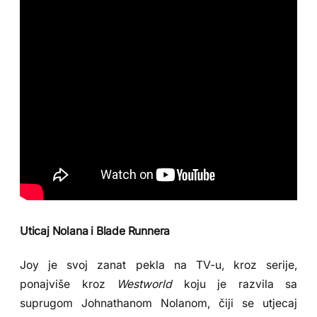
Uticaj Nolana i Blade Runnera
Joy je svoj zanat pekla na TV-u, kroz serije,
ponajviše kroz
Westworld
koju je razvila sa
suprugom Johnathanom Nolanom, čiji se utjecaj