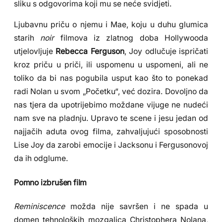
sliku s odgovorima koji mu se neće svidjeti.
Ljubavnu priču o njemu i Mae, koju u duhu glumica
starih
noir
filmova iz zlatnog doba Hollywooda
utjelovljuje
Rebecca Ferguson
, Joy odlučuje ispričati
kroz priču u priči, ili uspomenu u uspomeni, ali ne
toliko da bi nas pogubila usput kao što to ponekad
radi Nolan u svom „Početku“, već dozira. Dovoljno da
nas tjera da upotrijebimo moždane vijuge ne nudeći
nam sve na pladnju. Upravo te scene i jesu jedan od
najjačih aduta ovog filma, zahvaljujući sposobnosti
Lise Joy da zarobi emocije i Jacksonu i Fergusonovoj
da ih odglume.
Pomno izbrušen film
Reminiscence
možda nije savršen i ne spada u
domen tehnoloških mozgalica Christophera Nolana,