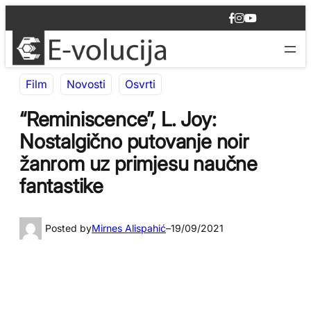
Idi
F
I
Y
na
a
n
o
c
s
u
sadržaj
e
t
T
b
a
u
o
g
b
Film
Novosti
Osvrti
o
r
e
k
a
m
“Reminiscence”, L. Joy:
Nostalgično putovanje noir
žanrom uz primjesu naučne
fantastike
Posted by
Mirnes Alispahić
–
19/09/2021