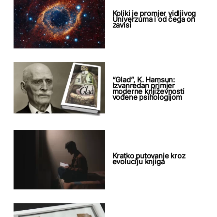
Koliki je promjer vidljivog
Univerzuma i od čega on
zavisi
“Glad”, K. Hamsun:
Izvanredan primjer
moderne književnosti
vođene psihologijom
Kratko putovanje kroz
evoluciju knjiga