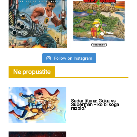
Follow on Instagram
Ne propustite
Sudar titana: Goku vs
Superman – ko bi koga
razbio?