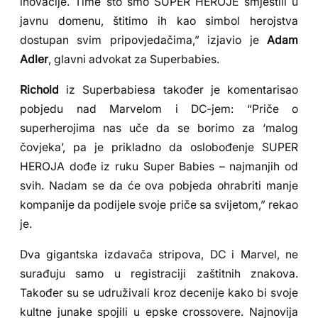
inovacije. Time što smo SUPER HEROJE smjestili u
javnu domenu, štitimo ih kao simbol herojstva
dostupan svim pripovjedačima,” izjavio je
Adam
Adler
, glavni advokat za Superbabies.
Richold
iz Superbabiesa također je komentarisao
pobjedu nad Marvelom i DC-jem: “Priče o
superherojima nas uče da se borimo za ‘malog
čovjeka’, pa je prikladno da oslobođenje SUPER
HEROJA dođe iz ruku Super Babies – najmanjih od
svih. Nadam se da će ova pobjeda ohrabriti manje
kompanije da podijele svoje priče sa svijetom,” rekao
je.
Dva gigantska izdavača stripova, DC i Marvel, ne
surađuju samo u registraciji zaštitnih znakova.
Također su se udruživali kroz decenije kako bi svoje
kultne junake spojili u epske crossovere. Najnovija