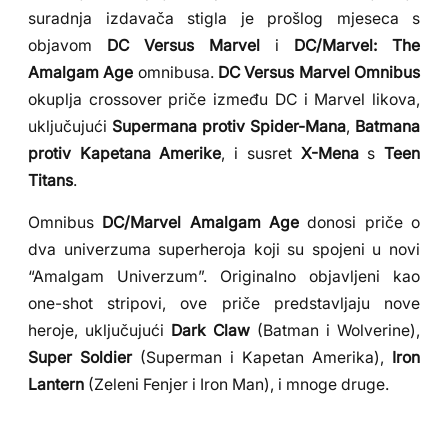
suradnja izdavača stigla je prošlog mjeseca s
objavom
DC Versus Marvel
i
DC/Marvel: The
Amalgam Age
omnibusa.
DC Versus Marvel Omnibus
okuplja crossover priče između DC i Marvel likova,
uključujući
Supermana protiv Spider-Mana
,
Batmana
protiv Kapetana Amerike
, i susret
X-Mena
s
Teen
Titans
.
Omnibus
DC/Marvel Amalgam Age
donosi priče o
dva univerzuma superheroja koji su spojeni u novi
“Amalgam Univerzum”. Originalno objavljeni kao
one-shot stripovi, ove priče predstavljaju nove
heroje, uključujući
Dark Claw
(Batman i Wolverine),
Super Soldier
(Superman i Kapetan Amerika),
Iron
Lantern
(Zeleni Fenjer i Iron Man), i mnoge druge.