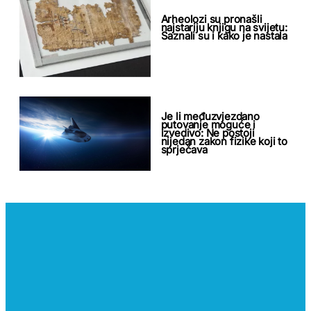
Arheolozi su pronašli
najstariju knjigu na svijetu:
Saznali su i kako je nastala
Je li međuzvjezdano
putovanje moguće i
izvedivo: Ne postoji
nijedan zakon fizike koji to
sprječava