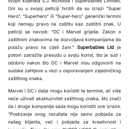
svojih klijenata S.J. Richolda i Superbabies Limited.
Oni su u svojoj peticiji tvrdili da su izrazi “Super
Hero”, “Superhero” ili “Super-hero” generički termini
koji nemaju pravo na zaštitu kao zaštitni znak. U
peticiji se navodi: “DC i Marvel griješe. Zakon o
zaštitnim znakovima ne dozvoljava kompanijama da
polažu pravo na cijeli žanr.”
Superbabies Ltd
je
potom zatražila presudu u svoju korist, što je sud i
odobrio nakon što DC i Marvel nisu odgovorili na
sudske zahtjeve u vezi s osporavanjem zajedničkog
zaštitnog znaka.
Marvel i DC i dalje mogu koristiti te termine, ali više
neće uživati ekskluzivitet zaštitnog znaka, što znači
da i druge kompanije sada mogu koristiti ove izraze.
“Postizanje ovog rezultata nije samo pobjeda za
našeg klijenta, već i pobjeda za kreativnost i