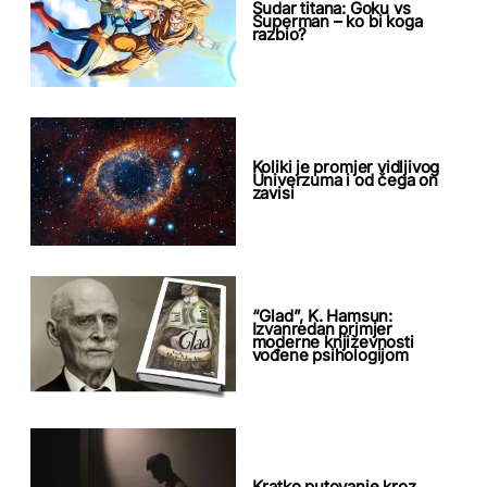
Sudar titana: Goku vs
Superman – ko bi koga
razbio?
Koliki je promjer vidljivog
Univerzuma i od čega on
zavisi
“Glad”, K. Hamsun:
Izvanredan primjer
moderne književnosti
vođene psihologijom
Kratko putovanje kroz