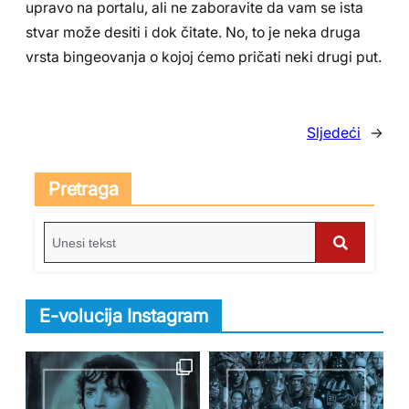
upravo na portalu, ali ne zaboravite da vam se ista
stvar može desiti i dok čitate. No, to je neka druga
vrsta bingeovanja o kojoj ćemo pričati neki drugi put.
Sljedeći
→
Pretraga
S
e
S
a
e
r
E-volucija Instagram
c
a
h
r
f
c
o