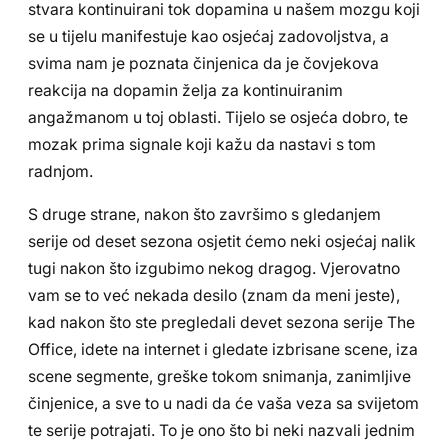
stvara kontinuirani tok dopamina u našem mozgu koji
se u tijelu manifestuje kao osjećaj zadovoljstva, a
svima nam je poznata činjenica da je čovjekova
reakcija na dopamin želja za kontinuiranim
angažmanom u toj oblasti. Tijelo se osjeća dobro, te
mozak prima signale koji kažu da nastavi s tom
radnjom.
S druge strane, nakon što završimo s gledanjem
serije od deset sezona osjetit ćemo neki osjećaj nalik
tugi nakon što izgubimo nekog dragog. Vjerovatno
vam se to već nekada desilo (znam da meni jeste),
kad nakon što ste pregledali devet sezona serije The
Office, idete na internet i gledate izbrisane scene, iza
scene segmente, greške tokom snimanja, zanimljive
činjenice, a sve to u nadi da će vaša veza sa svijetom
te serije potrajati. To je ono što bi neki nazvali jednim