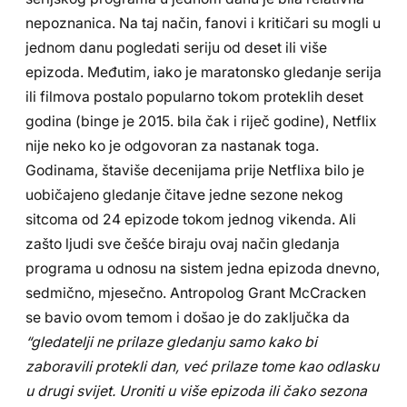
nepoznanica. Na taj način, fanovi i kritičari su mogli u
jednom danu pogledati seriju od deset ili više
epizoda. Međutim, iako je maratonsko gledanje serija
ili filmova postalo popularno tokom proteklih deset
godina (binge je 2015. bila čak i riječ godine), Netflix
nije neko ko je odgovoran za nastanak toga.
Godinama, štaviše decenijama prije Netflixa bilo je
uobičajeno gledanje čitave jedne sezone nekog
sitcoma od 24 epizode tokom jednog vikenda. Ali
zašto ljudi sve češće biraju ovaj način gledanja
programa u odnosu na sistem jedna epizoda dnevno,
sedmično, mjesečno. Antropolog Grant McCracken
se bavio ovom temom i došao je do zaključka da
“gledatelji ne prilaze gledanju samo kako bi
zaboravili protekli dan, već prilaze tome kao odlasku
u drugi svijet. Uroniti u više epizoda ili čako sezona