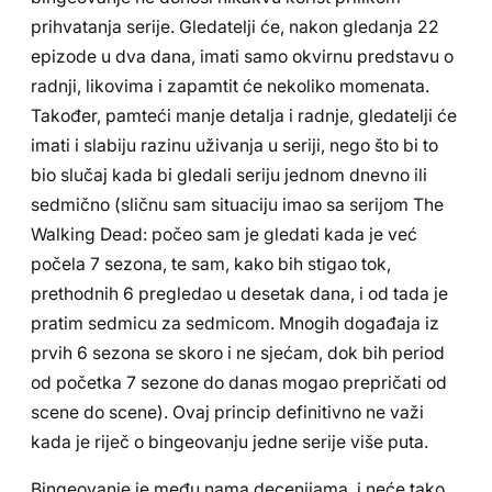
prihvatanja serije. Gledatelji će, nakon gledanja 22
epizode u dva dana, imati samo okvirnu predstavu o
radnji, likovima i zapamtit će nekoliko momenata.
Također, pamteći manje detalja i radnje, gledatelji će
imati i slabiju razinu uživanja u seriji, nego što bi to
bio slučaj kada bi gledali seriju jednom dnevno ili
sedmično (sličnu sam situaciju imao sa serijom The
Walking Dead: počeo sam je gledati kada je već
počela 7 sezona, te sam, kako bih stigao tok,
prethodnih 6 pregledao u desetak dana, i od tada je
pratim sedmicu za sedmicom. Mnogih događaja iz
prvih 6 sezona se skoro i ne sjećam, dok bih period
od početka 7 sezone do danas mogao prepričati od
scene do scene). Ovaj princip definitivno ne važi
kada je riječ o bingeovanju jedne serije više puta.
Bingeovanje je među nama decenijama, i neće tako