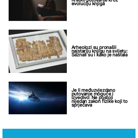
evoluciju knjiga
Arheolozi su pronašli
najstariju knjigu na svijetu:
Saznali su i kako je nastala
Je li međuzvjezdano
putovanje moguće i
izvedivo: Ne postoji
nijedan zakon fizike koji to
sprječava