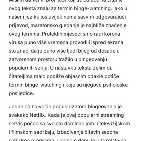
ovog teksta znaju za termin binge-watching. Iako u
našem jeziku još uvijek nema sasvim odgovarajući
prijevod, maratonsko gledanje je najbliže značenje
ovog termina. Proteklih mjeseci smo radi korona
virusa puno više vremena provodili ispred ekrana,
što znači da je puno više ljudi bijeg od dosade u
zatvorenom prostoru tražilo u bingeovanju
popularnih serija. U nastavku teksta želim da
čitateljima malo pobliže objasnim odakle potiče
termin binge-watching i koje su njegove psihološke
posljedice.
Jedan od najvećih popularizatora bingeovanja je
svakako Netflix. Kada je ovaj popularni streaming
servis počeo sa svojom dominacijom u televizijskom
i filmskom sadržaju, izbacivanje čitavih sezona
serijskog programa u jednom danu je bila relativna