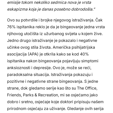
emisije tokom nekoliko sedmica nova je vrsta
eskapizma koja je danas posebno dobrodošla.”
Ovo su potvrdile i brojke njegovog istraživanja. Čak
76% ispitanika reklo je da je bingeovanje jedna vrsta
njihovog utočišta iz užurbanog svijeta u kojem žive.
Jedno drugo istraživanje je pokazalo i negativne
učinke ovog stila života. Američka psihijatrijska
asocijacija (APA) je otkrila kako se kod 40%
ispitanika nakon bingeovanja pojavljuju simptomi
anksioznosti i depresije. Ovo je, može se reći,
paradoksalna situacija. Istraživanja pokazuju i
pozitivne i negativne strane bingeovanja. S jedne
strane, dok gledamo serije kao što su The Office,
Friends, Parks & Recreation, mi se osjećamo jako
dobro i sretno, osjećaje koje doktori pripisuju našem
prirodnom osjećaju za uživanje. Gledanje ovih serija