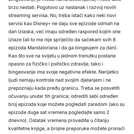
brzo nestati. Pogotovo uz nastanak i razvoj novih
streaming servisa. No, treba istaći kako neki novi
servisi kao Disney+ ne daju sve epizode odmah na
dan izlaska, već imaju određen raspored kojim one
izlaze (ali to me nije spriječilo da sačekam svih 8
epizoda Mandaloriana i da ga bingeujem za dan).
Kao što sve na svijetu u jednom trenutku postane
opasno za fizičko i psihičko zdravlje, tako i
bingeovanje ima svoje negativne efekte. Nerijetko
ljudi nemaju kontrole nad svojim djelanjem i ne
prepoznaju kada pređu granicu. Treba se posvetiti
očuvanju unutar tih granica; odrediti sebi određen
broj epizoda koje možete pogledati zaredom (ako su
epizode duge sat vremena pogledajte samo 2
dnevno). Ostatak vremena provedite u čitanju
kvalitetne knjige, a brojne preporuke možete pronaći