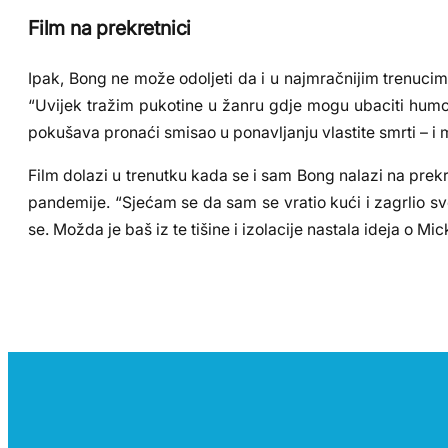
Film na prekretnici
Ipak, Bong ne može odoljeti da i u najmračnijim trenucim
“Uvijek tražim pukotine u žanru gdje mogu ubaciti humo
pokušava pronaći smisao u ponavljanju vlastite smrti – i
Film dolazi u trenutku kada se i sam Bong nalazi na prek
pandemije. “Sjećam se da sam se vratio kući i zagrlio s
se. Možda je baš iz te tišine i izolacije nastala ideja o M