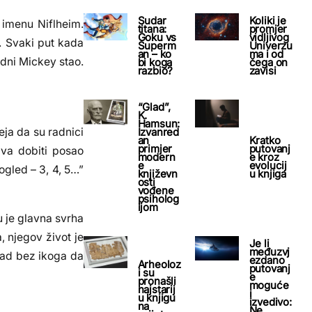
Sudar
Koliki je
 imenu Niflheim.
titana:
promjer
Goku vs
vidljivog
. Svaki put kada
Superm
Univerzu
an – ko
ma i od
odni Mickey stao.
bi koga
čega on
razbio?
zavisi
“Glad”,
K.
Hamsun:
Izvanred
ja da su radnici
an
Kratko
primjer
putovanj
ava dobiti posao
modern
e kroz
e
evolucij
ogled – 3, 4, 5…”
književn
u knjiga
osti
vođene
psiholog
ijom
 je glavna svrha
, njegov život je
Je li
međuzvj
kad bez ikoga da
ezdano
Arheoloz
putovanj
i su
e
pronašli
moguće
najstarij
i
u knjigu
izvedivo:
na
Ne