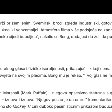
ži prizemljenim. Svemirski brod izgleda industrijski, goto
 kukcoliki vanzemaljci. Atmosfera filma više podsjeća na zad
eko cijedi bubuljicu”, našalio se Bong, dodajući da želi da pu
ralnog glasa i fizičke iscrpljenosti, prikazujući lik koji ne
 svijeta na svojim plećima. Bong mu je rekao: “Tvoj glas ne 
th Marshall (Mark Ruffalo) i njegova opsesivno statusna su
rt – iznova i iznova. “Njegov posao je da umre,” komentariše
ono što
Mickey 17
čini duboko pesimističnim prikazom budućn