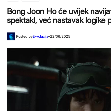
Bong Joon Ho će uvijek navijati
spektakl, već nastavak logike 
Posted by
E-volucija
–
22/06/2025