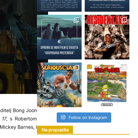
editelj Bong Joon
Follow on Instagram
 17
, s Robertom
 Mickey Barnes, i
Ne propustite