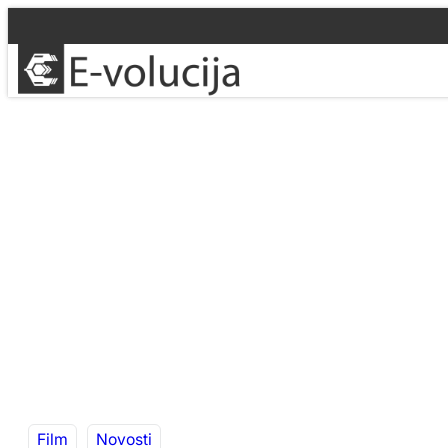
Idi
na
sadržaj
Film
Novosti