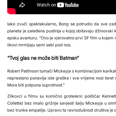
Iako zvuči spektakularno, Bong se potrudio da sve zadr
planeta je zaleđena pustinja u kojoj obitavaju džinovski
epsku avanturu. “Ovo je vjerovatno prvi SF film u kojem n
likovi mrmljaju sami sebi pod nos.
“Tvoj glas ne može biti Batman”
Robert Pattinson tumači Mickeyja s kombinacijom karikatu
neprestano ponavlja iste greške i sve vrijeme nosi teret
Mora biti potpuna suprotnost.”
Zlikovci u filmu su komično groteskni: političar Kenne
Collette) bez imalo grižnje savjesti šalju Mickeyja u sm
bez trunke empatije. Upravo ta ravnodušnost društva je 