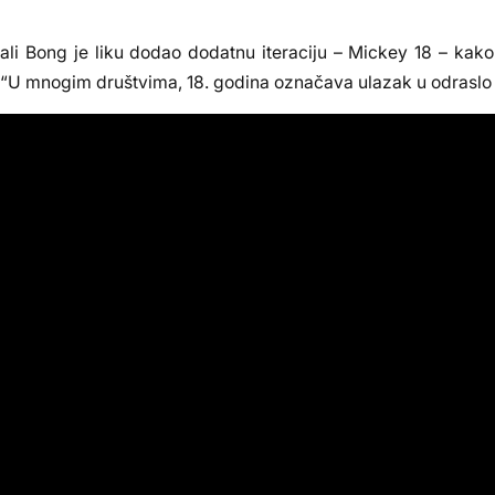
i Bong je liku dodao dodatnu iteraciju – Mickey 18 – kako b
g. “U mnogim društvima, 18. godina označava ulazak u odraslo