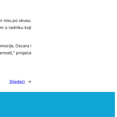
vi nisu po ukusu.
lm o radniku koji
mocije, Oscara i
nosti,” prisjeća
Sljedeći
→