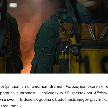
lm s briljantnom crnohumornom dramom
Parazit
, južnokorejski r
o potpuna suprotnost – holivudskim SF spektaklom
Mickey
en u svemir tridesetak godina u budućnosti, njegov glavni lik,
ezreni radnik.