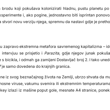
brodu koji pokušava kolonizirati hladnu, pustu planetu po
ksperimente i, ako pogine, jednostavno biti isprintan ponovo
a stvori novu verziju njega, spremnu da nastavi gdje je preth
u zapravo ekstremna metafora savremenog kapitalizma – ide
 intervjuu se prisjetio i
Parazita
, gdje njegov junak pokuš
s bicikla, i odmah ga zamijeni Dostavljač broj 2. I tako uned
7
je samo dovedena do krajnjih granica.
gne iz svog beznačajnog života na Zemlji, ubrzo shvata da mu
mrtonosne viruse, vakumu svemira ili ekstremnim temperaturama
ckey izlazi iz mašine poput gole, mesnate A4 stranice, pone