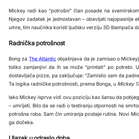
Mickey radi kao “potrošni” član posade na svemirskom 
Njegov zadatak je jednostavan – obavljati najopasnije e
umre, tim naučnika koristi ljudsku verziju 3D štampača d
Radnička potrošnost
Bong za
The Atlantic
objašnjava da je zamisao o Mickeyj
toliko zamjenjivi da ih se može “printati” po potrebi. U
dostavljača pizze, pa zaključuje: “Zamislio sam da padne 
Ta logika radničke potrošnosti, prema Bonga, u
Mickey 1
Iako Mickey isprva vidi ovu poziciju kao šansu da pobje
– umrijeti. Bilo da se radi o testiranju otpornosti na s
potrošna roba. Sam čin umiranja postaje rutina. Novi Mi
ga dočeka.
Ulazak u odraslo doba