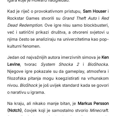
igara koje je Howard nadgledao.
Kad je riječ o provokativnom pristupu,
Sam Houser
i
Rockstar Games stvorili su
Grand Theft Auto
i
Red
Dead Redemption
. Ove igre nisu samo blockbusteri,
već i satirični prikazi društva, a otvoreni svjetovi u
njima često se analiziraju na univerzitetima kao pop-
kulturni fenomen.
Jedan od najvažnijih autora imerzivnih simova je
Ken
Levine
, tvorac
System Shocka 2
i
BioShocka
.
Njegove igre pokazale su da gameplay, atmosfera i
filozofska pitanja mogu koegzistirati na vrhunskom
nivou.
BioShock
je još uvijek standard kada se govori
o narativu u igrama.
Na kraju, ali nikako manje bitan, je
Markus Persson
(Notch)
, čovjek koji je samostalno stvorio
Minecraft
.