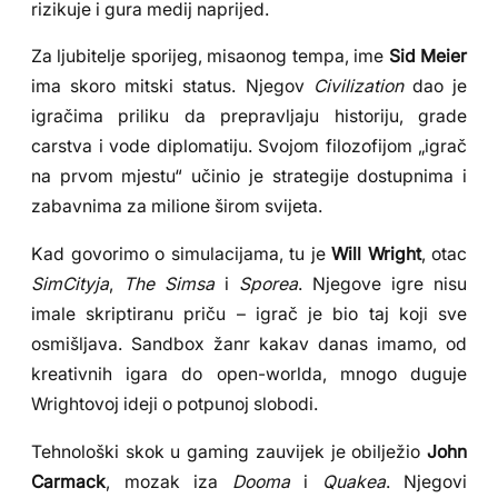
rizikuje i gura medij naprijed.
Za ljubitelje sporijeg, misaonog tempa, ime
Sid Meier
ima skoro mitski status. Njegov
Civilization
dao je
igračima priliku da prepravljaju historiju, grade
carstva i vode diplomatiju. Svojom filozofijom „igrač
na prvom mjestu“ učinio je strategije dostupnima i
zabavnima za milione širom svijeta.
Kad govorimo o simulacijama, tu je
Will Wright
, otac
SimCityja
,
The Simsa
i
Sporea
. Njegove igre nisu
imale skriptiranu priču – igrač je bio taj koji sve
osmišljava. Sandbox žanr kakav danas imamo, od
kreativnih igara do open-worlda, mnogo duguje
Wrightovoj ideji o potpunoj slobodi.
Tehnološki skok u gaming zauvijek je obilježio
John
Carmack
, mozak iza
Dooma
i
Quakea
. Njegovi