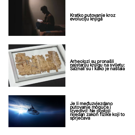
Kratko putovanje kroz
evoluciju knjiga
Arheolozi su pronašli
najstariju knjigu na svijetu:
Saznali su i kako je nastala
Je li međuzvjezdano
putovanje moguće i
izvedivo: Ne postoji
nijedan zakon fizike koji to
sprječava