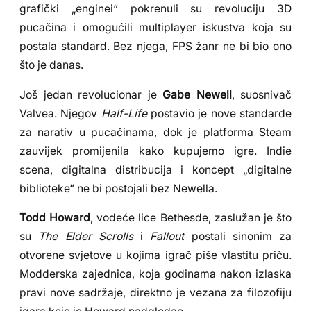
grafički „enginei“ pokrenuli su revoluciju 3D
pucačina i omogućili multiplayer iskustva koja su
postala standard. Bez njega, FPS žanr ne bi bio ono
što je danas.
Još jedan revolucionar je
Gabe Newell
, suosnivač
Valvea. Njegov
Half-Life
postavio je nove standarde
za narativ u pucačinama, dok je platforma Steam
zauvijek promijenila kako kupujemo igre. Indie
scena, digitalna distribucija i koncept „digitalne
biblioteke“ ne bi postojali bez Newella.
Todd Howard
, vodeće lice Bethesde, zaslužan je što
su
The Elder Scrolls
i
Fallout
postali sinonim za
otvorene svjetove u kojima igrač piše vlastitu priču.
Modderska zajednica, koja godinama nakon izlaska
pravi nove sadržaje, direktno je vezana za filozofiju