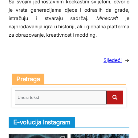
Sa svojim jednostavnim kockastim svijetom, otvorio
je vrata generacijama djece i odraslih da grade,
istražuju i stvaraju sadržaj.
Minecraft
je
najprodavanija igra u historiji, ali i globalna platforma
za obrazovanje, kreativnost i modding.
Sljedeći
→
Pretraga
S
e
S
a
e
r
E-volucija Instagram
c
a
h