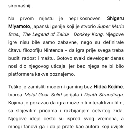
siromašniji.
Na prvom mjestu je neprikosnoveni
Shigeru
Miyamoto
, japanski genije koji je stvorio
Super Mario
Bros.
,
The Legend of Zelda
i
Donkey Kong
. Njegove
igre nisu bile samo zabavne, nego su definirale
čitavu filozofiju Nintenda – da igra prije svega treba
buditi radost i maštu. Gotovo svaki developer danas
nosi dio njegovog uticaja, jer bez njega ne bi bilo
platformera kakve poznajemo.
Teško je zamisliti moderni gaming bez
Hidea Kojime
,
tvorca
Metal Gear Solid
serijala i
Death Strandinga
.
Kojima je pokazao da igra može biti interaktivni film,
sa slojevitim pričama i razbijanjem četvrtog zida.
Njegove ideje često su ispred svog vremena, a
mnogi fanovi ga i dalje prate kao autora koji uvijek