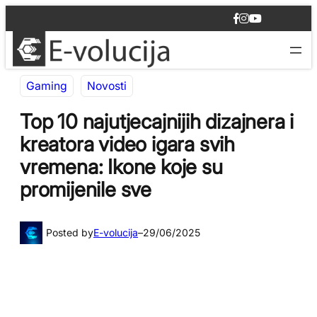
Idi
F
I
Y
na
a
n
o
c
s
u
sadržaj
e
t
T
b
a
u
o
g
b
Gaming
Novosti
o
r
e
k
a
m
Top 10 najutjecajnijih dizajnera i
kreatora video igara svih
vremena: Ikone koje su
promijenile sve
Posted by
E-volucija
–
29/06/2025