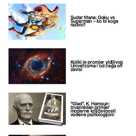
Sudar titana: Goku vs
Superman – ko bi koga
razbio?
Koliki je promjer vidljivog
Univerzuma i od čega on
zavisi
“Glad”, K. Hamsun:
Izvanredan primjer
moderne književnosti
vođene psihologijom