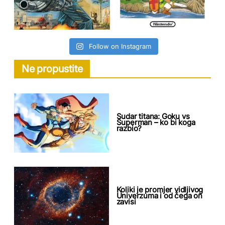
Follow on Instagram
Ne propustite
Sudar titana: Goku vs
Superman – ko bi koga
razbio?
Koliki je promjer vidljivog
Univerzuma i od čega on
zavisi