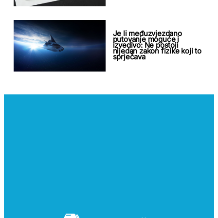
Je li međuzvjezdano
putovanje moguće i
izvedivo: Ne postoji
nijedan zakon fizike koji to
sprječava