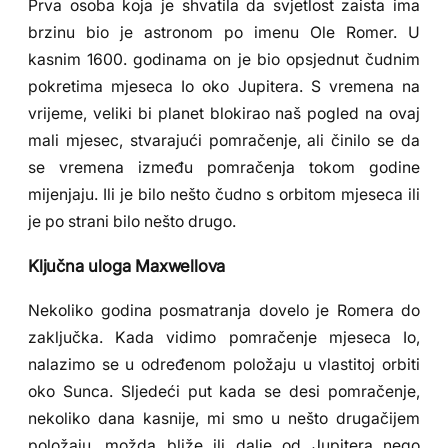
Prva osoba koja je shvatila da svjetlost zaista ima
brzinu bio je astronom po imenu Ole Romer. U
kasnim 1600. godinama on je bio opsjednut čudnim
pokretima mjeseca Io oko Jupitera. S vremena na
vrijeme, veliki bi planet blokirao naš pogled na ovaj
mali mjesec, stvarajući pomračenje, ali činilo se da
se vremena između pomračenja tokom godine
mijenjaju. Ili je bilo nešto čudno s orbitom mjeseca ili
je po strani bilo nešto drugo.
Ključna uloga Maxwellova
Nekoliko godina posmatranja dovelo je Romera do
zaključka. Kada vidimo pomračenje mjeseca Io,
nalazimo se u određenom položaju u vlastitoj orbiti
oko Sunca. Sljedeći put kada se desi pomračenje,
nekoliko dana kasnije, mi smo u nešto drugačijem
položaju, možda bliže ili dalje od Jupitera nego