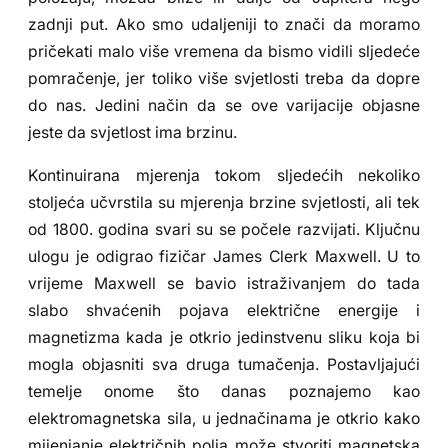
zadnji put. Ako smo udaljeniji to znači da moramo
pričekati malo više vremena da bismo vidili sljedeće
pomračenje, jer toliko više svjetlosti treba da dopre
do nas. Jedini način da se ove varijacije objasne
jeste da svjetlost ima brzinu.
Kontinuirana mjerenja tokom sljedećih nekoliko
stoljeća učvrstila su mjerenja brzine svjetlosti, ali tek
od 1800. godina svari su se počele razvijati. Ključnu
ulogu je odigrao fizičar James Clerk Maxwell. U to
vrijeme Maxwell se bavio istraživanjem do tada
slabo shvaćenih pojava električne energije i
magnetizma kada je otkrio jedinstvenu sliku koja bi
mogla objasniti sva druga tumačenja. Postavljajući
temelje onome što danas poznajemo kao
elektromagnetska sila, u jednačinama je otkrio kako
mijenjanje električnih polja može stvoriti magnetska