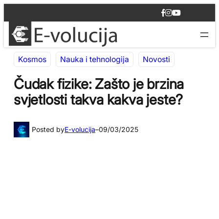
Idi
F
I
Y
na
a
n
o
c
s
u
sadržaj
e
t
T
b
a
u
o
g
b
Kosmos
Nauka i tehnologija
Novosti
o
r
e
k
a
m
Čudak fizike: Zašto je brzina
svjetlosti takva kakva jeste?
Posted by
E-volucija
–
09/03/2025