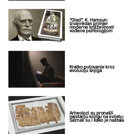
“Glad”, K. Hamsun:
Izvanredan primjer
moderne književnosti
vođene psihologijom
Kratko putovanje kroz
evoluciju knjiga
Arheolozi su pronašli
najstariju knjigu na svijetu:
Saznali su i kako je nastala