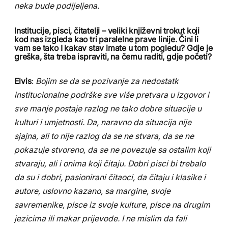
neka bude podijeljena.
Institucije, pisci, čitatelji – veliki književni trokut koji
kod nas izgleda kao tri paralelne prave linije. Čini li
vam se tako I kakav stav imate u tom pogledu? Gdje je
greška, šta treba ispraviti, na čemu raditi, gdje početi?
Elvis
:
Bojim se da se pozivanje za nedostatk
institucionalne podrške sve više pretvara u izgovor i
sve manje postaje razlog ne tako dobre situacije u
kulturi i umjetnosti. Da, naravno da situacija nije
sjajna, ali to nije razlog da se ne stvara, da se ne
pokazuje stvoreno, da se ne povezuje sa ostalim koji
stvaraju, ali i onima koji čitaju. Dobri pisci bi trebalo
da su i dobri, pasionirani čitaoci, da čitaju i klasike i
autore, uslovno kazano, sa margine, svoje
savremenike, pisce iz svoje kulture, pisce na drugim
jezicima ili makar prijevode. I ne mislim da fali