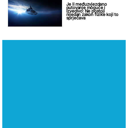
Je li međuzvjezdano
putovanje moguće i
izvedivo: Ne postoji
nijedan zakon fizike koji to
sprječava