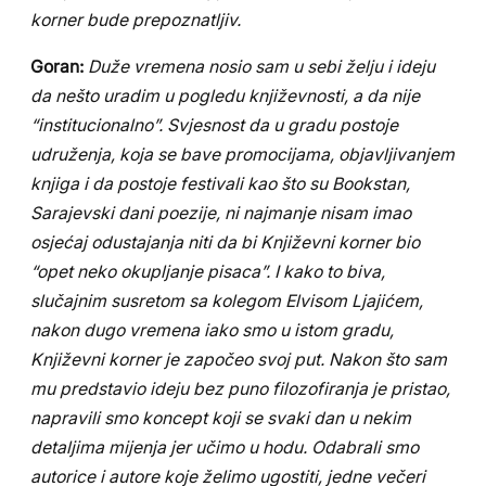
korner bude prepoznatljiv.
Goran:
Duže vremena nosio sam u sebi želju i ideju
da nešto uradim u pogledu književnosti, a da nije
“institucionalno”. Svjesnost da u gradu postoje
udruženja, koja se bave promocijama, objavljivanjem
knjiga i da postoje festivali kao što su Bookstan,
Sarajevski dani poezije, ni najmanje nisam imao
osjećaj odustajanja niti da bi Književni korner bio
“opet neko okupljanje pisaca”. I kako to biva,
slučajnim susretom sa kolegom Elvisom Ljajićem,
nakon dugo vremena iako smo u istom gradu,
Književni korner je započeo svoj put. Nakon što sam
mu predstavio ideju bez puno filozofiranja je pristao,
napravili smo koncept koji se svaki dan u nekim
detaljima mijenja jer učimo u hodu. Odabrali smo
autorice i autore koje želimo ugostiti, jedne večeri