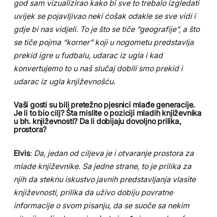
god sam vizualizirao kako bi sve to trebalo izgledati
uvijek se pojavljivao neki ćošak odakle se sve vidi i
gdje bi nas vidjeli. To je što se tiče “geografije”, a što
se tiče pojma “korner” koji u nogometu predstavlja
prekid igre u fudbalu, udarac iz ugla i kad
konvertujemo to u naš slučaj dobili smo prekid i
udarac iz ugla književnošću.
Vaši gosti su bili pretežno pjesnici mlađe generacije.
Je li to bio cilj? Šta mislite o poziciji mladih književnika
u bh. književnosti? Da li dobijaju dovoljno prilika,
prostora?
Elvis
:
Da, jedan od ciljeva je i otvaranje prostora za
mlade književnike. Sa jedne strane, to je prilika za
njih da steknu iskustvo javnih predstavljanja vlasite
književnosti, prilika da uživo dobiju povratne
informacije o svom pisanju, da se suoče sa nekim