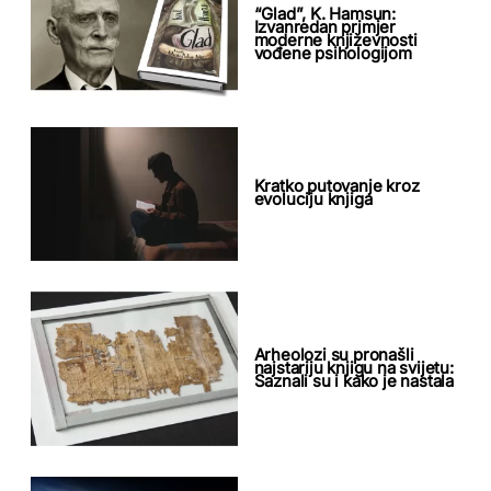
“Glad”, K. Hamsun:
Izvanredan primjer
moderne književnosti
vođene psihologijom
Kratko putovanje kroz
evoluciju knjiga
Arheolozi su pronašli
najstariju knjigu na svijetu:
Saznali su i kako je nastala