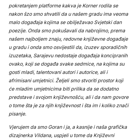
pokretanjem platforme kakva je Korner rodila se
nakon šzo smo shvatili da u našem gradu ima veoma
malo događaja kojima se obilježavao Svjetski dan
poezije. Onda smo pokušavali da nabrojimo, prema
našem najboljem znaju, redovne književne događaje
u gradu i onda smo osvijestili da, izuzev sporadičnih
izuzetaka, Sarajevu nedostaje događaja koncipranih
ovako, koji se događa svake sedmice, na kojima su
gosti mladi, talentovani autori i autorice, ali i
afrimisani umjetnici. Željeli smo stvoriti prostor koji
će mladim umjetnicima biti prilika da se dodatno
predstave i svojom književnošću, ali i da nam govore
o tome šta je za njih književnost i šta im i koliko znači
pisanje.
Vjerujem da smo Goran i ja, a kasnije i naša grafička
dizajnerka Vildana, uspjeli u tome da Književni