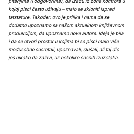
pitanjima (i odgovorima), da izađu iz zone komfora u
kojoj pisci često uživaju – malo se skloniti ispred
tatstature. Također, ovo je prilika i nama da se
dodatno upoznamo sa našom aktuelnom književnom
produkcijom, da upoznamo nove autore. Ideja je bila
i da se otvori prostor u kojima bi se pisci malo više
međusobno susretali, upoznavali, slušali, ali taj dio
još nikako da zaživi, uz nekoliko časnih izuzetaka.