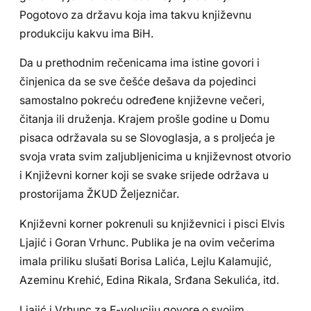
Pogotovo za državu koja ima takvu književnu
produkciju kakvu ima BiH.
Da u prethodnim rečenicama ima istine govori i
činjenica da se sve češće dešava da pojedinci
samostalno pokreću određene književne večeri,
čitanja ili druženja. Krajem prošle godine u Domu
pisaca održavala su se Slovoglasja, a s proljeća je
svoja vrata svim zaljubljenicima u književnost otvorio
i Književni korner koji se svake srijede održava u
prostorijama ŽKUD Željezničar.
Književni korner pokrenuli su književnici i pisci Elvis
Ljajić i Goran Vrhunc. Publika je na ovim večerima
imala priliku slušati Borisa Lalića, Lejlu Kalamujić,
Azeminu Krehić, Edina Rikala, Srđana Sekulića, itd.
Ljajić i Vrhunc za E-voluciju govore o svojim