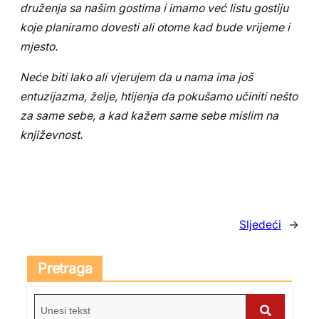
druženja sa našim gostima i imamo već listu gostiju
koje planiramo dovesti ali otome kad bude vrijeme i
mjesto.
Neće biti lako ali vjerujem da u nama ima još
entuzijazma, želje, htijenja da pokušamo učiniti nešto
za same sebe, a kad kažem same sebe mislim na
književnost.
Sljedeći
→
Pretraga
S