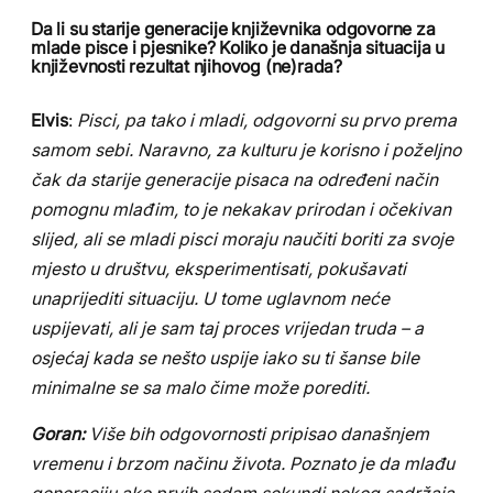
Da li su starije generacije književnika odgovorne za
mlade pisce i pjesnike? Koliko je današnja situacija u
književnosti rezultat njihovog (ne)rada?
Elvis
:
Pisci, pa tako i mladi, odgovorni su prvo prema
samom sebi. Naravno, za kulturu je korisno i poželjno
čak da starije generacije pisaca na određeni način
pomognu mlađim, to je nekakav prirodan i očekivan
slijed, ali se mladi pisci moraju naučiti boriti za svoje
mjesto u društvu, eksperimentisati, pokušavati
unaprijediti situaciju. U tome uglavnom neće
uspijevati, ali je sam taj proces vrijedan truda – a
osjećaj kada se nešto uspije iako su ti šanse bile
minimalne se sa malo čime može porediti.
Goran:
Više bih odgovornosti pripisao današnjem
vremenu i brzom načinu života. Poznato je da mlađu