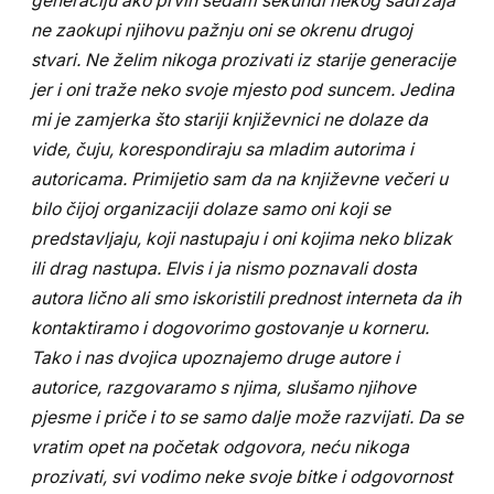
generaciju ako prvih sedam sekundi nekog sadržaja
ne zaokupi njihovu pažnju oni se okrenu drugoj
stvari. Ne želim nikoga prozivati iz starije generacije
jer i oni traže neko svoje mjesto pod suncem. Jedina
mi je zamjerka što stariji književnici ne dolaze da
vide, čuju, korespondiraju sa mladim autorima i
autoricama. Primijetio sam da na književne večeri u
bilo čijoj organizaciji dolaze samo oni koji se
predstavljaju, koji nastupaju i oni kojima neko blizak
ili drag nastupa. Elvis i ja nismo poznavali dosta
autora lično ali smo iskoristili prednost interneta da ih
kontaktiramo i dogovorimo gostovanje u korneru.
Tako i nas dvojica upoznajemo druge autore i
autorice, razgovaramo s njima, slušamo njihove
pjesme i priče i to se samo dalje može razvijati. Da se
vratim opet na početak odgovora, neću nikoga
prozivati, svi vodimo neke svoje bitke i odgovornost