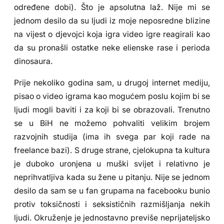
određene dobi). Što je apsolutna laž. Nije mi se
jednom desilo da su ljudi iz moje neposredne blizine
na vijest o djevojci koja igra video igre reagirali kao
da su pronašli ostatke neke elienske rase i perioda
dinosaura.
Prije nekoliko godina sam, u drugoj internet mediju,
pisao o video igrama kao mogućem poslu kojim bi se
ljudi mogli baviti i za koji bi se obrazovali. Trenutno
se u BiH ne možemo pohvaliti velikim brojem
razvojnih studija (ima ih svega par koji rade na
freelance bazi). S druge strane, cjelokupna ta kultura
je duboko uronjena u muški svijet i relativno je
neprihvatljiva kada su žene u pitanju. Nije se jednom
desilo da sam se u fan grupama na facebooku bunio
protiv toksičnosti i seksističnih razmišljanja nekih
ljudi. Okruženje je jednostavno previše neprijateljsko