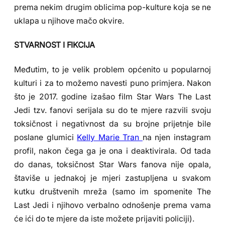
prema nekim drugim oblicima pop-kulture koja se ne
uklapa u njihove mačo okvire.
STVARNOST I FIKCIJA
Međutim, to je velik problem općenito u popularnoj
kulturi i za to možemo navesti puno primjera. Nakon
što je 2017. godine izašao film Star Wars The Last
Jedi tzv. fanovi serijala su do te mjere razvili svoju
toksičnost i negativnost da su brojne prijetnje bile
poslane glumici
Kelly Marie Tran
na njen instagram
profil, nakon čega ga je ona i deaktivirala. Od tada
do danas, toksičnost Star Wars fanova nije opala,
štaviše u jednakoj je mjeri zastupljena u svakom
kutku društvenih mreža (samo im spomenite The
Last Jedi i njihovo verbalno odnošenje prema vama
će ići do te mjere da iste možete prijaviti policiji).