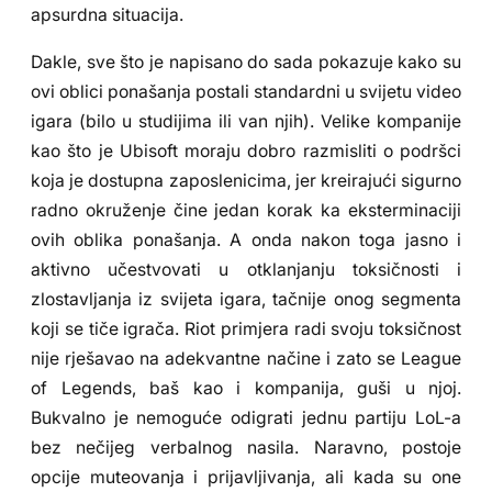
apsurdna situacija.
Dakle, sve što je napisano do sada pokazuje kako su
ovi oblici ponašanja postali standardni u svijetu video
igara (bilo u studijima ili van njih). Velike kompanije
kao što je Ubisoft moraju dobro razmisliti o podršci
koja je dostupna zaposlenicima, jer kreirajući sigurno
radno okruženje čine jedan korak ka eksterminaciji
ovih oblika ponašanja. A onda nakon toga jasno i
aktivno učestvovati u otklanjanju toksičnosti i
zlostavljanja iz svijeta igara, tačnije onog segmenta
koji se tiče igrača. Riot primjera radi svoju toksičnost
nije rješavao na adekvantne načine i zato se League
of Legends, baš kao i kompanija, guši u njoj.
Bukvalno je nemoguće odigrati jednu partiju LoL-a
bez nečijeg verbalnog nasila. Naravno, postoje
opcije muteovanja i prijavljivanja, ali kada su one