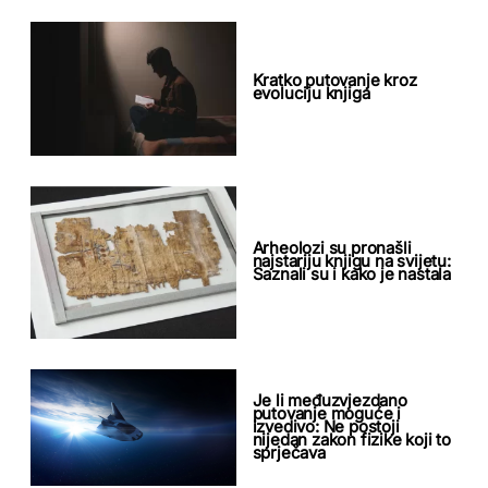
Kratko putovanje kroz
evoluciju knjiga
Arheolozi su pronašli
najstariju knjigu na svijetu:
Saznali su i kako je nastala
Je li međuzvjezdano
putovanje moguće i
izvedivo: Ne postoji
nijedan zakon fizike koji to
sprječava