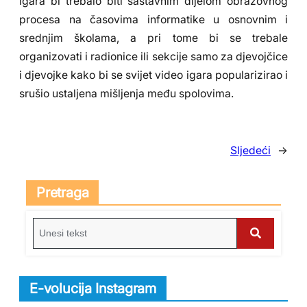
igara bi trebalo biti sastavnim dijelom obrazovnog
procesa na časovima informatike u osnovnim i
srednjim školama, a pri tome bi se trebale
organizovati i radionice ili sekcije samo za djevojčice
i djevojke kako bi se svijet video igara popularizirao i
srušio ustaljena mišljenja među spolovima.
Sljedeći
→
Pretraga
S
e
S
a
e
r
E-volucija Instagram
c
a