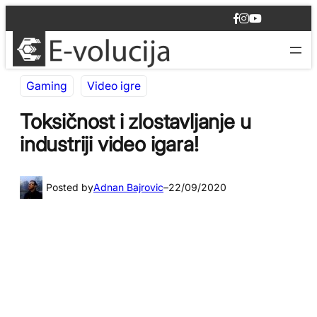
Idi
F
I
Y
na
a
n
o
c
s
u
sadržaj
e
t
T
b
a
u
o
g
b
Gaming
Video igre
o
r
e
k
a
m
Toksičnost i zlostavljanje u
industriji video igara!
Posted by
Adnan Bajrovic
–
22/09/2020