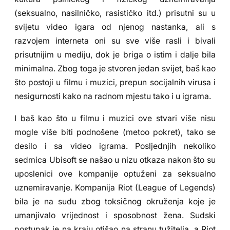
(seksualno, nasilničko, rasističko itd.) prisutni su u
svijetu video igara od njenog nastanka, ali s
razvojem interneta oni su sve više rasli i bivali
prisutnijim u mediju, dok je briga o istim i dalje bila
minimalna. Zbog toga je stvoren jedan svijet, baš kao
što postoji u filmu i muzici, prepun socijalnih virusa i
nesigurnosti kako na radnom mjestu tako i u igrama.
I baš kao što u filmu i muzici ove stvari više nisu
mogle više biti podnošene (metoo pokret), tako se
desilo i sa video igrama. Posljednjih nekoliko
sedmica Ubisoft se našao u nizu otkaza nakon što su
uposlenici ove kompanije optuženi za seksualno
uznemiravanje. Kompanija Riot (League of Legends)
bila je na sudu zbog toksičnog okruženja koje je
umanjivalo vrijednost i sposobnost žena. Sudski
postupak je na kraju otišao na stranu tužitelja, a Riot