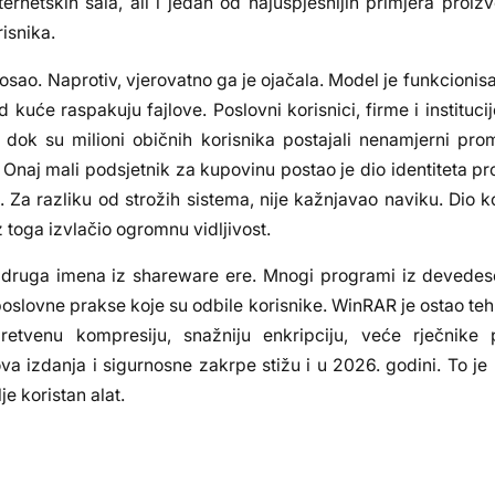
ernetskih šala, ali i jedan od najuspješnijih primjera proizv
risnika.
 posao. Naprotiv, vjerovatno ga je ojačala. Model je funkcionis
kuće raspakuju fajlove. Poslovni korisnici, firme i institucije
 dok su milioni običnih korisnika postajali nenamjerni pro
 Onaj mali podsjetnik za kupovinu postao je dio identiteta pr
Za razliku od strožih sistema, nije kažnjavao naviku. Dio ko
iz toga izvlačio ogromnu vidljivost.
ruga imena iz shareware ere. Mnogi programi iz devedeseti
ili poslovne prakse koje su odbile korisnike. WinRAR je ostao te
tvenu kompresiju, snažniju enkripciju, veće rječnike 
va izdanja i sigurnosne zakrpe stižu i u 2026. godini. To j
je koristan alat.