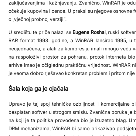
zaključavanjima i kažnjavanju. Zvanično, WinRAR je odu
očekuje kupovina licence. U praksi su njegove osnovne funk
o „vječnoj probnoj verziji“.
U središtu te priče nalazi se
Eugene Roshal
, ruski softve
RAR format 1993. godine, a WinRAR lansirao 1995, u tre
neujednačena, a alati za kompresiju imali mnogo veću v
na raspoloživi prostor za pohranu, protok interneta bio je
arhive imao je očiglednu praktičnu vrijednost. WinRAR ni
je veoma dobro rješavao konkretan problem i pritom nije
Šala koja ga je ojačala
Upravo je taj spoj tehničke ozbiljnosti i komercijalne
besplatan softver u strogom smislu. Zvanična poruka je bi
na koji je ta politika provođena bio je izuzetno blag. Um
DRM mehanizama, WinRAR bi samo prikazivao podsjetnik i n