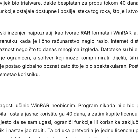
vijek bio trialware, dakle besplatan za probu tokom 40 dan
cije ostajale dostupne i poslije isteka tog roka, što je i stvo
rski inženjer najpoznatiji kao tvorac
RAR
formata i WinRAR-a. 
nutku kada je lično računarstvo naglo raslo, internet distr
ažnost nego što to danas mnogima izgleda. Datoteke su bile
 ograničen, a softver koji može komprimirati, dijeliti, šifrir
je postao globalno poznat zato što je bio spektakularan. Post
 smetao korisniku.
 blagosti učinio WinRAR neobičnim. Program nikada nije bio 
la i ostala jasna: koristite ga 40 dana, a zatim kupite licenc
jesto da se sam ugasi, ograniči funkcije ili korisnika zaklju
astavljao raditi. Ta odluka pretvorila je jednu licencnu po