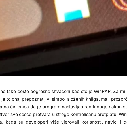
emeno tako često pogrešno shvaćeni kao što je WinRAR. Za mil
je to onaj prepoznatljivi simbol složenih knjiga, mali prozorč
vatna činjenica da je program nastavljao raditi dugo nakon š
ver sve češće pretvara u strogo kontrolisanu pretplatu, Win
 kada su developeri više vjerovali korisnosti, navici i d