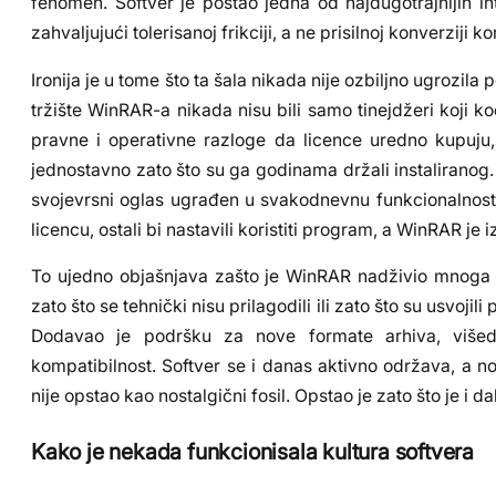
fenomen. Softver je postao jedna od najdugotrajnijih int
zahvaljujući tolerisanoj frikciji, a ne prisilnoj konverziji ko
Ironija je u tome što ta šala nikada nije ozbiljno ugrozila
tržište WinRAR-a nikada nisu bili samo tinejdžeri koji kod 
pravne i operativne razloge da licence uredno kupuju,
jednostavno zato što su ga godinama držali instaliranog.
svojevrsni oglas ugrađen u svakodnevnu funkcionalnost. 
licencu, ostali bi nastavili koristiti program, a WinRAR je 
To ujedno objašnjava zašto je WinRAR nadživio mnoga d
zato što se tehnički nisu prilagodili ili zato što su usvoj
Dodavao je podršku za nove formate arhiva, višedre
kompatibilnost. Softver se i danas aktivno održava, a no
nije opstao kao nostalgični fosil. Opstao je zato što je i dal
Kako je nekada funkcionisala kultura softvera