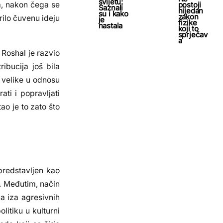
svijetu:
postoji
a, nakon čega se
Saznali
nijedan
su i kako
zakon
rilo čuvenu ideju
je
fizike
nastala
koji to
sprječav
a
Roshal je razvio
ibucija još bila
 velike u odnosu
ati i popravljati
ao je to zato što
predstavljen kao
u. Međutim, način
ča iza agresivnih
litiku u kulturni