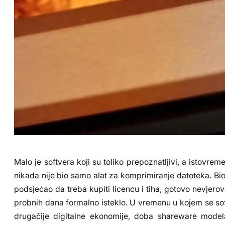
Malo je softvera koji su toliko prepoznatljivi, a istovr
nikada nije bio samo alat za komprimiranje datoteka. Bio 
podsjećao da treba kupiti licencu i tiha, gotovo nevjero
probnih dana formalno isteklo. U vremenu u kojem se soft
drugačije digitalne ekonomije, doba shareware modela,