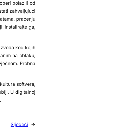
peri polazili od
tati zahvaljujući
latama, praćenju
 instalirajte ga,
oizvoda kod kojih
vanim na oblaku,
govječnom. Probna
kultura softvera,
lji. U digitalnoj
.
Sljedeći
→