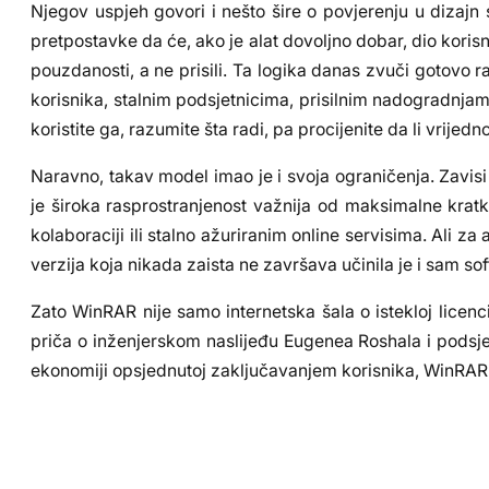
Njegov uspjeh govori i nešto šire o povjerenju u dizaj
pretpostavke da će, ako je alat dovoljno dobar, dio korisn
pouzdanosti, a ne prisili. Ta logika danas zvuči gotovo
korisnika, stalnim podsjetnicima, prisilnim nadogradnjam
koristite ga, razumite šta radi, pa procijenite da li vrijed
Naravno, takav model imao je i svoja ograničenja. Zavisi 
je široka rasprostranjenost važnija od maksimalne krat
kolaboraciji ili stalno ažuriranim online servisima. Ali
verzija koja nikada zaista ne završava učinila je i sam s
Zato WinRAR nije samo internetska šala o istekloj licenc
priča o inženjerskom naslijeđu Eugenea Roshala i podsjet
ekonomiji opsjednutoj zaključavanjem korisnika, WinRAR j