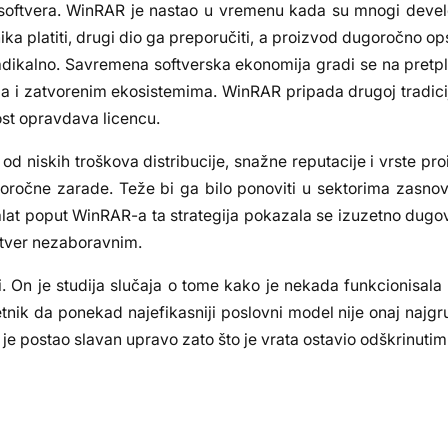
n softvera. WinRAR je nastao u vremenu kada su mnogi develo
ika platiti, drugi dio ga preporučiti, a proizvod dugoročno ops
 radikalno. Savremena softverska ekonomija gradi se na pretp
a i zatvorenim ekosistemima. WinRAR pripada drugoj tradiciji:
nost opravdava licencu.
od niskih troškova distribucije, snažne reputacije i vrste pr
koročne zarade. Teže bi ga bilo ponoviti u sektorima zasno
 za alat poput WinRAR-a ta strategija pokazala se izuzetno du
oftver nezaboravnim.
i. On je studija slučaja o tome kako je nekada funkcionisala 
nik da ponekad najefikasniji poslovni model nije onaj najgrub
e postao slavan upravo zato što je vrata ostavio odškrinutim