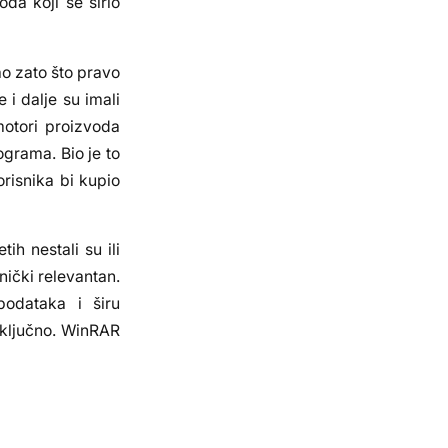
oda koji se širio
ao zato što pravo
 i dalje su imali
motori proizvoda
ograma. Bio je to
risnika bi kupio
h nestali su ili
hnički relevantan.
podataka i širu
e ključno. WinRAR