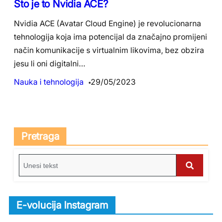
Što je to Nvidia ACE?
Nvidia ACE (Avatar Cloud Engine) je revolucionarna
tehnologija koja ima potencijal da značajno promijeni
način komunikacije s virtualnim likovima, bez obzira
jesu li oni digitalni…
Nauka i tehnologija
29/05/2023
Pretraga
S
e
S
a
e
r
E-volucija Instagram
c
a