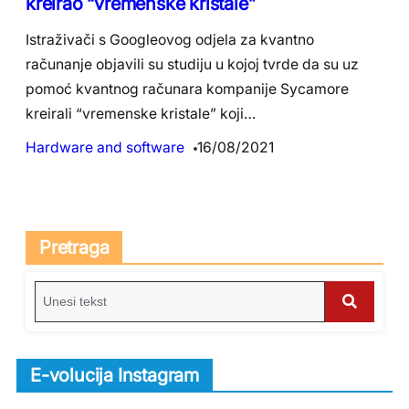
kreirao “vremenske kristale”
Istraživači s Googleovog odjela za kvantno
računanje objavili su studiju u kojoj tvrde da su uz
pomoć kvantnog računara kompanije Sycamore
kreirali “vremenske kristale” koji…
Hardware and software
16/08/2021
Pretraga
S
e
S
a
e
r
E-volucija Instagram
c
a