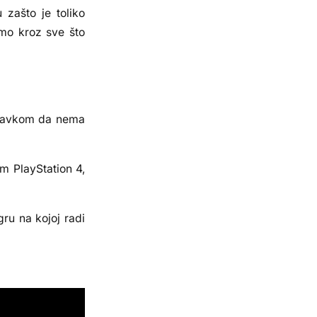
 zašto je toliko
imo kroz sve što
ostavkom da nema
m PlayStation 4,
u ​​na kojoj radi