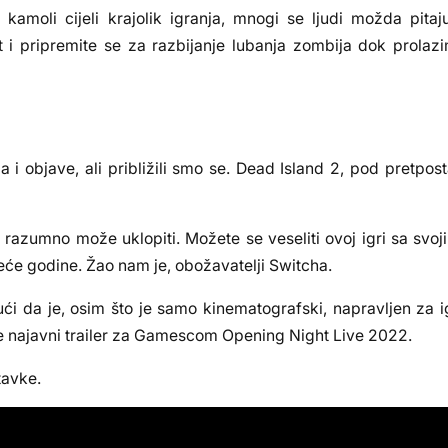
kamoli cijeli krajolik igranja, mnogi se ljudi možda pitaju
i pripremite se za razbijanje lubanja zombija dok prolaz
 i objave, ali približili smo se. Dead Island 2, pod pretp
razumno može uklopiti. Možete se veseliti ovoj igri sa svoji
eće godine. Žao nam je, obožavatelji Switcha.
i da je, osim što je samo kinematografski, napravljen za igr
i je najavni trailer za Gamescom Opening Night Live 2022.
tavke.