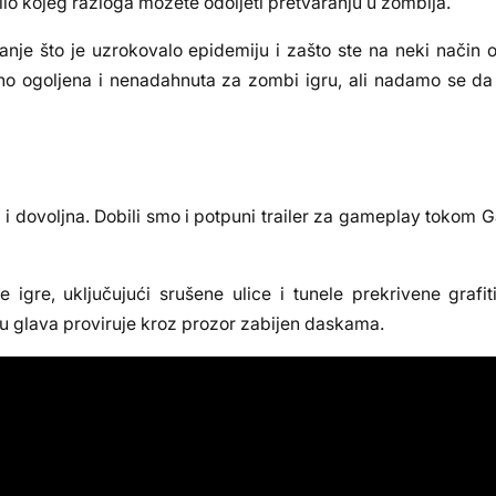
bilo kojeg razloga možete odoljeti pretvaranju u zombija.
vanje što je uzrokovalo epidemiju i zašto ste na neki način o
lično ogoljena i nenadahnuta za zombi igru, ali nadamo se d
na i dovoljna. Dobili smo i potpuni trailer za gameplay tok
e igre, uključujući srušene ulice i tunele prekrivene graf
ku glava proviruje kroz prozor zabijen daskama.