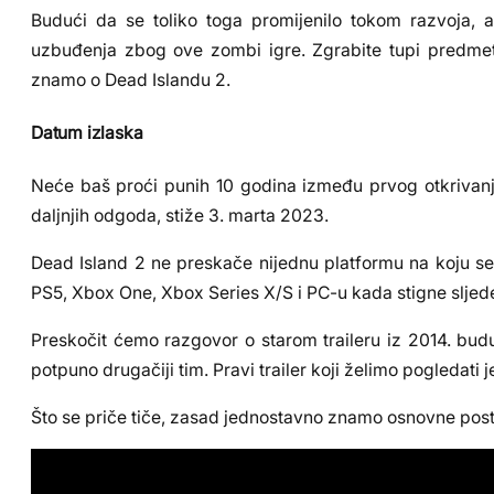
Budući da se toliko toga promijenilo tokom razvoja, a 
uzbuđenja zbog ove zombi igre. Zgrabite tupi predmet 
znamo o Dead Islandu 2.
Datum izlaska
Neće baš proći punih 10 godina između prvog otkrivanja
daljnjih odgoda, stiže 3. marta 2023.
Dead Island 2 ne preskače nijednu platformu na koju se 
PS5, Xbox One, Xbox Series X/S i PC-u kada stigne sljed
Preskočit ćemo razgovor o starom traileru iz 2014. buduć
potpuno drugačiji tim. Pravi trailer koji želimo pogledat
Što se priče tiče, zasad jednostavno znamo osnovne pos