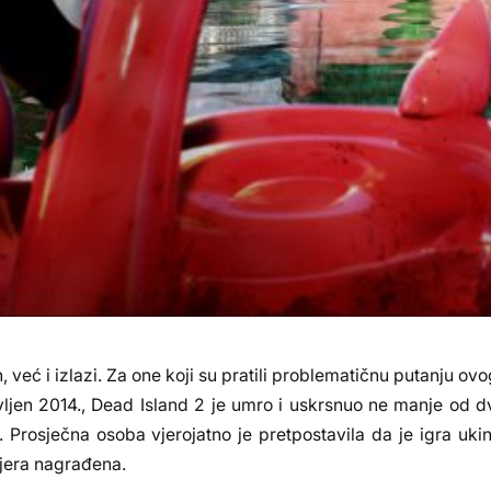
n, već i izlazi. Za one koji su pratili problematičnu putanju ov
avljen 2014., Dead Island 2 je umro i uskrsnuo ne manje od d
. Prosječna osoba vjerojatno je pretpostavila da je igra uki
 vjera nagrađena.