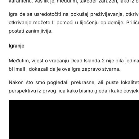
karantenu. Vaš lik je, međutim, također zaražen, iako iz 
Igra će se usredotočiti na pokušaj preživljavanja, otkri
otkrivanje možete li pomoći u liječenju epidemije. Pri
postati zanimljivija.
Igranje
Međutim, vijest o vraćanju Dead Islanda 2 nije bila jedi
bi imali i dokazali da je ova igra zapravo stvarna.
Nakon što smo pogledali prekrasne, ali puste lokalitet
perspektivu iz prvog lica kako bismo gledali kako čovje