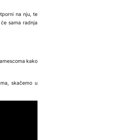
tporni na nju, te
a će sama radnja
om Gamescoma kako
itima, skačemo u