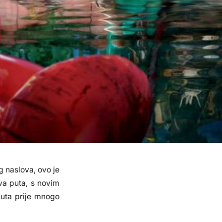
svijetu:
postoji
Saznali
nijedan
su i kako
zakon
je
fizike
nastala
koji to
sprječav
a
og naslova, ovo je
va puta, s novim
nuta prije mnogo