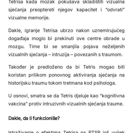
Tetrisa kada mozak pokušava skladištiti vizualna
sjećanja preoptereti njegov kapacitet i “odvrati”
vizualne memorije.
Dakle, igranje Tetrisa ubrzo nakon uznemirujućeg
događaja moglo bi prekinuti ove centre obrade u
mozgu. Time bi se smanjila pojava neželjenih
vizualnih sjećanja – intruzija – povezanih s traumom.
Također je predloženo da bi Tetris mogao biti
koristan prilikom ponovnog aktiviranja sjećanja na
historijsku traumu tokom tretmana kod psihologa.
U osnovi, smatra se da Tetris djeluje kao “kognitivna
vakcina” protiv intruzivnih vizualnih sjećanja traume.
Dakle, da li funkcioniše?
Istraživanje o efektima Tetrisa na PTSP još uvijek