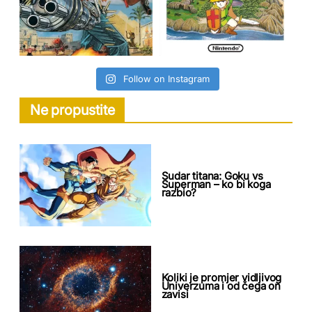
Follow on Instagram
Ne propustite
Sudar titana: Goku vs
Superman – ko bi koga
razbio?
Koliki je promjer vidljivog
Univerzuma i od čega on
zavisi