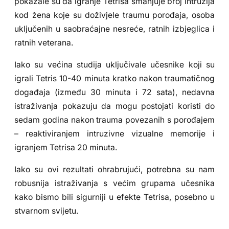
pokazale su da igranje Tetrisa smanjuje broj intruzija
kod žena koje su doživjele traumu porođaja, osoba
uključenih u saobraćajne nesreće, ratnih izbjeglica i
ratnih veterana.
Iako su većina studija uključivale učesnike koji su
igrali Tetris 10-40 minuta kratko nakon traumatičnog
događaja (između 30 minuta i 72 sata), nedavna
istraživanja pokazuju da mogu postojati koristi do
sedam godina nakon trauma povezanih s porođajem
– reaktiviranjem intruzivne vizualne memorije i
igranjem Tetrisa 20 minuta.
Iako su ovi rezultati ohrabrujući, potrebna su nam
robusnija istraživanja s većim grupama učesnika
kako bismo bili sigurniji u efekte Tetrisa, posebno u
stvarnom svijetu.