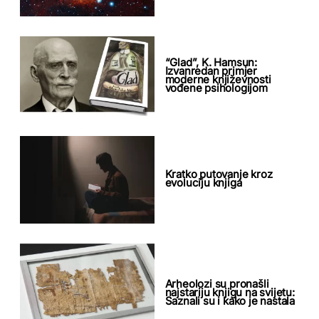
“Glad”, K. Hamsun:
Izvanredan primjer
moderne književnosti
vođene psihologijom
Kratko putovanje kroz
evoluciju knjiga
Arheolozi su pronašli
najstariju knjigu na svijetu:
Saznali su i kako je nastala