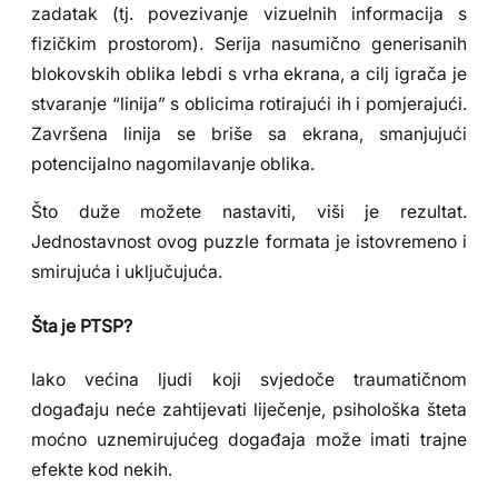
zadatak (tj. povezivanje vizuelnih informacija s
fizičkim prostorom). Serija nasumično generisanih
blokovskih oblika lebdi s vrha ekrana, a cilj igrača je
stvaranje “linija” s oblicima rotirajući ih i pomjerajući.
Završena linija se briše sa ekrana, smanjujući
potencijalno nagomilavanje oblika.
Što duže možete nastaviti, viši je rezultat.
Jednostavnost ovog puzzle formata je istovremeno i
smirujuća i uključujuća.
Šta je PTSP?
Iako većina ljudi koji svjedoče traumatičnom
događaju neće zahtijevati liječenje, psihološka šteta
moćno uznemirujućeg događaja može imati trajne
efekte kod nekih.