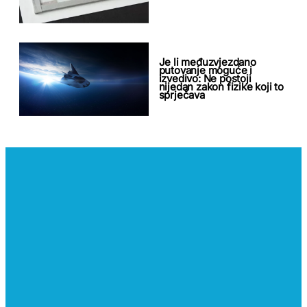
Je li međuzvjezdano
putovanje moguće i
izvedivo: Ne postoji
nijedan zakon fizike koji to
sprječava