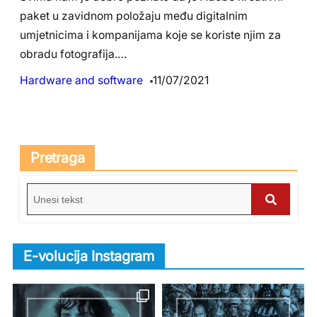
paket u zavidnom položaju među digitalnim
umjetnicima i kompanijama koje se koriste njim za
obradu fotografija.…
Hardware and software
11/07/2021
Pretraga
S
e
S
a
e
r
E-volucija Instagram
c
a
h
r
f