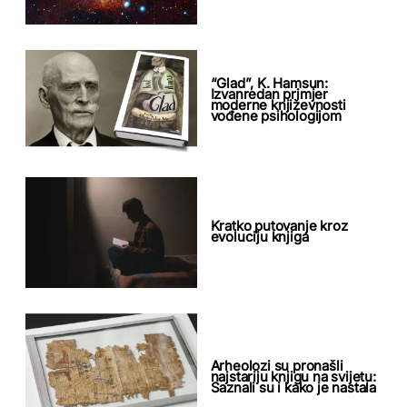
“Glad”, K. Hamsun:
Izvanredan primjer
moderne književnosti
vođene psihologijom
Kratko putovanje kroz
evoluciju knjiga
Arheolozi su pronašli
najstariju knjigu na svijetu:
Saznali su i kako je nastala