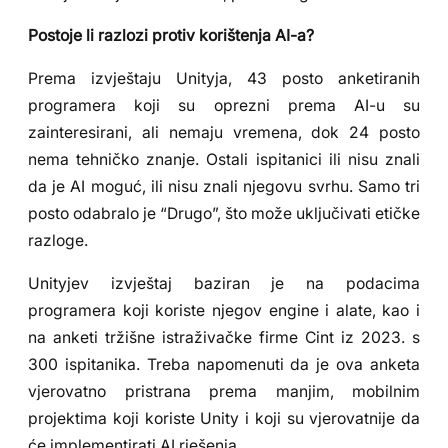
Postoje li razlozi protiv korištenja AI-a?
Prema izvještaju Unityja, 43 posto anketiranih
programera koji su oprezni prema AI-u su
zainteresirani, ali nemaju vremena, dok 24 posto
nema tehničko znanje. Ostali ispitanici ili nisu znali
da je AI moguć, ili nisu znali njegovu svrhu. Samo tri
posto odabralo je “Drugo”, što može uključivati etičke
razloge.
Unityjev izvještaj baziran je na podacima
programera koji koriste njegov engine i alate, kao i
na anketi tržišne istraživačke firme Cint iz 2023. s
300 ispitanika. Treba napomenuti da je ova anketa
vjerovatno pristrana prema manjim, mobilnim
projektima koji koriste Unity i koji su vjerovatnije da
će implementirati AI rješenja.