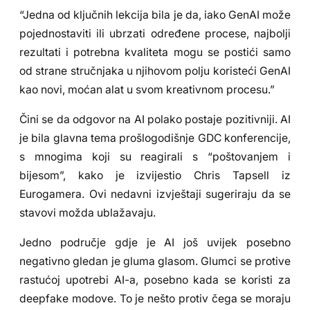
“Jedna od ključnih lekcija bila je da, iako GenAI može
pojednostaviti ili ubrzati određene procese, najbolji
rezultati i potrebna kvaliteta mogu se postići samo
od strane stručnjaka u njihovom polju koristeći GenAI
kao novi, moćan alat u svom kreativnom procesu.”
Čini se da odgovor na AI polako postaje pozitivniji. AI
je bila glavna tema prošlogodišnje GDC konferencije,
s mnogima koji su reagirali s “poštovanjem i
bijesom”, kako je izvijestio Chris Tapsell iz
Eurogamera. Ovi nedavni izvještaji sugeriraju da se
stavovi možda ublažavaju.
Jedno područje gdje je AI još uvijek posebno
negativno gledan je gluma glasom. Glumci se protive
rastućoj upotrebi AI-a, posebno kada se koristi za
deepfake modove. To je nešto protiv čega se moraju