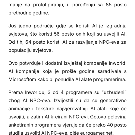
manje na prototipiranju, u poređenju sa 85 posto
prethodne godine.
Još jedno područje gdje se koristi AI je izgradnja
svjetova, što koristi 56 posto onih koji su usvojili AI.
Od tih, 64 posto koristi AI za razvijanje NPC-eva za
populaciju svjetova.
Ovo potvrđuje i dodatni izvještaj kompanije Inworld,
AI kompanije koja je prošle godine sarađivala s
Microsoftom kako bi ponudila AI alate programerima.
Prema Inworldu, 3 od 4 programera su “uzbuđeni”
zbog AI NPC-eva. Izvijestili su da su generativne
animacije i teksture najvjerovatniji AI alati koje će
usvojiti, a zatim AI kreirani NPC-evi. Gotovo polovina
anketiranih programera vjeruje da će preko 40 posto
studija usvojiti AI NPC-eve, piše eurogamer.net.