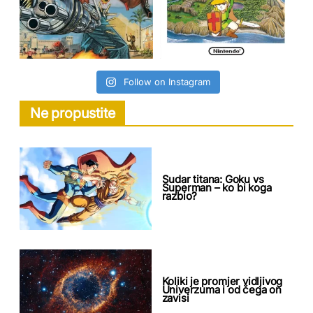
Follow on Instagram
Ne propustite
Sudar titana: Goku vs
Superman – ko bi koga
razbio?
Koliki je promjer vidljivog
Univerzuma i od čega on
zavisi