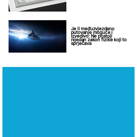
Je li međuzvjezdano
putovanje moguće i
izvedivo: Ne postoji
nijedan zakon fizike koji to
sprječava