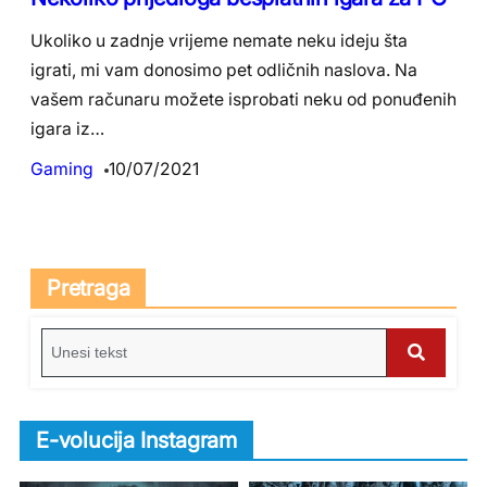
Ukoliko u zadnje vrijeme nemate neku ideju šta
igrati, mi vam donosimo pet odličnih naslova. Na
vašem računaru možete isprobati neku od ponuđenih
igara iz…
Gaming
10/07/2021
Pretraga
S
e
S
a
e
r
E-volucija Instagram
c
a