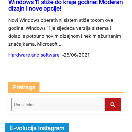
Windows 11 stiže do kraja godine: Moderan
dizajn i nove opcije!
Novi Windows operativni sistem stiže tokom ove
godine. Windows 11 je sljedeća verzija sistema i
dolazi s potpuno novim dizajnom i nekim ažuriranim
značajkama. Microsoft…
Hardware and software
25/06/2021
Pretraga
S
e
S
a
e
r
E-volucija Instagram