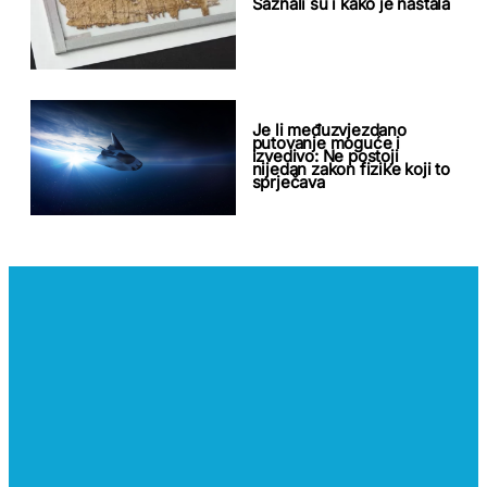
Saznali su i kako je nastala
Je li međuzvjezdano
putovanje moguće i
izvedivo: Ne postoji
nijedan zakon fizike koji to
sprječava