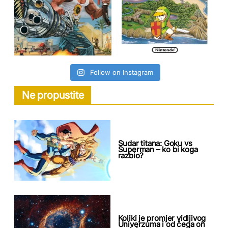
Follow on Instagram
Ne propustite
Sudar titana: Goku vs
Superman – ko bi koga
razbio?
Koliki je promjer vidljivog
Univerzuma i od čega on