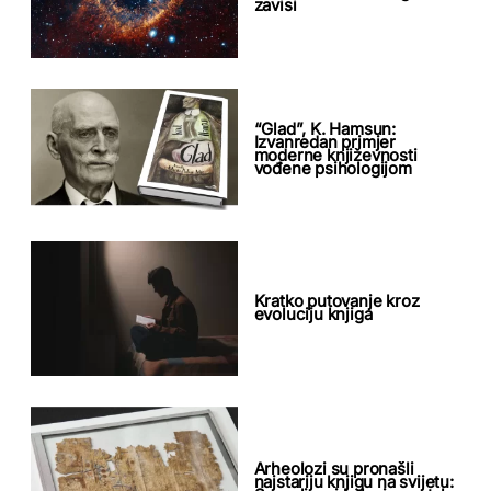
zavisi
“Glad”, K. Hamsun:
Izvanredan primjer
moderne književnosti
vođene psihologijom
Kratko putovanje kroz
evoluciju knjiga
Arheolozi su pronašli
najstariju knjigu na svijetu: