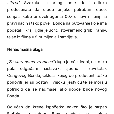
stirred
. Svakako, u prilog tome ide i odluka
producenata da urade prijeko potreban reboot
serijala kako bi uveli agenta 007 u novi milenij na
pravi način i tako poveli Bonda na putovanje koje ima
početak i kraj, gdje je Bond istovremeno grub i ranjiv,
te se iz filma u film mijenja i sazrijeva.
Nenadmašna uloga
„Za smrt nema vremena“
dugo je očekivani, nekoliko
puta odgađani nastavak, ujedno i završetak
Craigovog Bonda, ciklusa kojeg će producenti teško
ponoviti jer su postavili visoku ljestvicu te se moraju
potruditi da se nadmaše, ako uopće bude novog
Bonda.
Odlučan da krene ispočetka nakon što je strpao
Blofelda u zatvor, Bond nestaje sa svojom