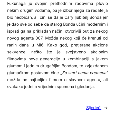
Fukunaga je svojim prethodnim radovima plovio
nekim drugim vodama, pa je izbor njega za redatelja
bio neobičan, ali čini se da je Cary ljubitelj Bonda jer
je dao sve od sebe da starog Bonda učini modernim i
isprati ga na prikladan način, otvorivši put za nekog
novog agenta 007. Možda nekog koji će krenuti od
ranih dana u MI6. Kako god, pretjerane akcione
sekvence, nešto što je svojstveno akcionim
filmovima nove generacije u kombinaciji s jakom
glumom i jednim drugačijim Bondom, te zvjezdanom
glumačkom postavom čine
„Za smrt nema vremena“
možda ne najboljim filmom o slavnom agentu, ali
svakako jednim vrijednim spomena i gledanja.
Sljedeći
→