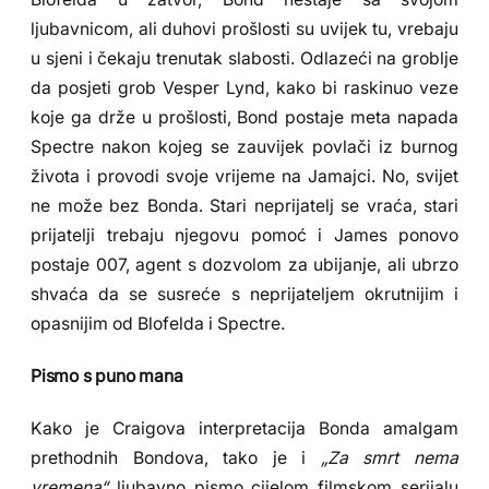
ljubavnicom, ali duhovi prošlosti su uvijek tu, vrebaju
u sjeni i čekaju trenutak slabosti. Odlazeći na groblje
da posjeti grob Vesper Lynd, kako bi raskinuo veze
koje ga drže u prošlosti, Bond postaje meta napada
Spectre nakon kojeg se zauvijek povlači iz burnog
života i provodi svoje vrijeme na Jamajci. No, svijet
ne može bez Bonda. Stari neprijatelj se vraća, stari
prijatelji trebaju njegovu pomoć i James ponovo
postaje 007, agent s dozvolom za ubijanje, ali ubrzo
shvaća da se susreće s neprijateljem okrutnijim i
opasnijim od Blofelda i Spectre.
Pismo s puno mana
Kako je Craigova interpretacija Bonda amalgam
prethodnih Bondova, tako je i
„Za smrt nema
vremena“
ljubavno pismo cijelom filmskom serijalu