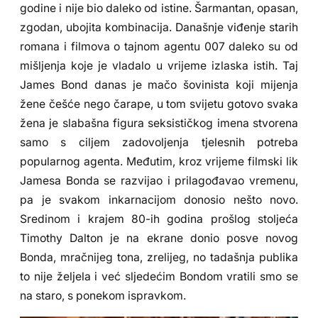
godine i nije bio daleko od istine. Šarmantan, opasan,
zgodan, ubojita kombinacija. Današnje viđenje starih
romana i filmova o tajnom agentu 007 daleko su od
mišljenja koje je vladalo u vrijeme izlaska istih. Taj
James Bond danas je mačo šovinista koji mijenja
žene češće nego čarape, u tom svijetu gotovo svaka
žena je slabašna figura seksističkog imena stvorena
samo s ciljem zadovoljenja tjelesnih potreba
popularnog agenta. Međutim, kroz vrijeme filmski lik
Jamesa Bonda se razvijao i prilagođavao vremenu,
pa je svakom inkarnacijom donosio nešto novo.
Sredinom i krajem 80-ih godina prošlog stoljeća
Timothy Dalton je na ekrane donio posve novog
Bonda, mračnijeg tona, zrelijeg, no tadašnja publika
to nije željela i već sljedećim Bondom vratili smo se
na staro, s ponekom ispravkom.