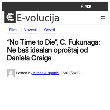
Idi
F
I
Y
na
a
n
o
c
s
u
sadržaj
e
t
T
b
a
u
o
g
b
Film
Novosti
Osvrti
o
r
e
k
a
m
“No Time to Die”, C. Fukunaga:
Ne baš idealan oproštaj od
Daniela Craiga
Posted by
Mirnes Alispahić
–
06/02/2022