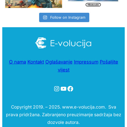
Follow on Instagram
O nama
Kontakt
Oglašavanje
Impressum
Pošaljite
vijest
Instagram
YouTube
Facebook
Copyright 2019. – 2025. www.e-volucija.com. Sva
prava pridržana. Zabranjeno preuzimanje sadržaja bez
dozvole autora.