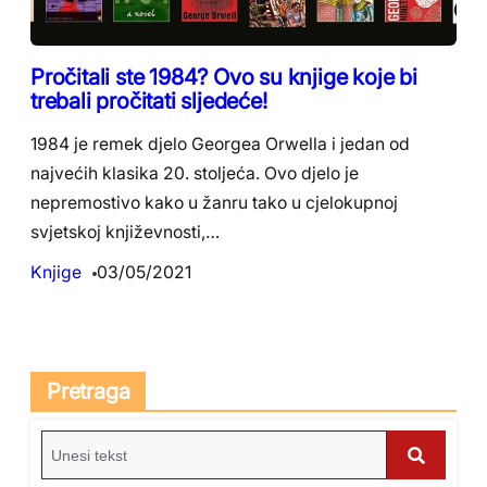
Pročitali ste 1984? Ovo su knjige koje bi
trebali pročitati sljedeće!
1984 je remek djelo Georgea Orwella i jedan od
najvećih klasika 20. stoljeća. Ovo djelo je
nepremostivo kako u žanru tako u cjelokupnoj
svjetskoj književnosti,…
Knjige
03/05/2021
Pretraga
S
e