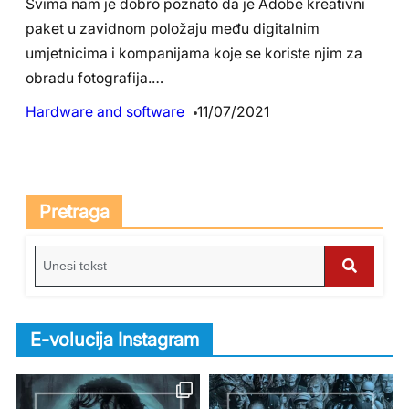
Svima nam je dobro poznato da je Adobe kreativni
paket u zavidnom položaju među digitalnim
umjetnicima i kompanijama koje se koriste njim za
obradu fotografija.…
Hardware and software
11/07/2021
Pretraga
S
e
S
a
e
r
E-volucija Instagram
c
a
h
r
f