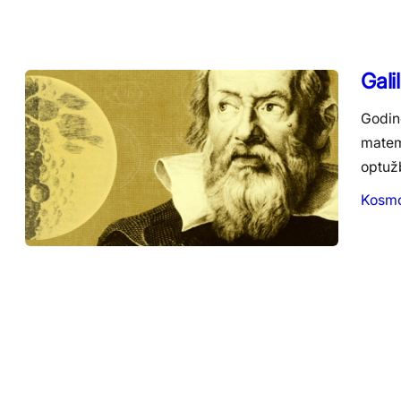
Gali
Godin
matema
optuž
Kosm