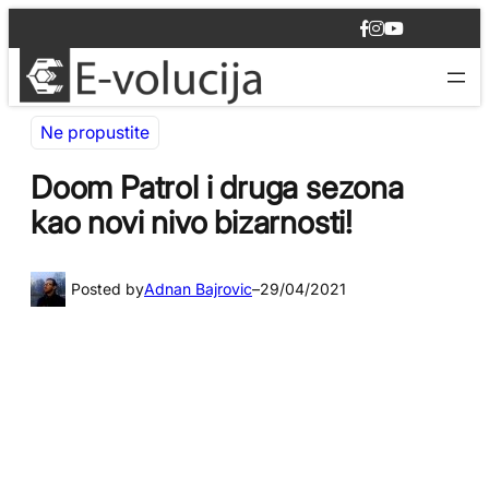
Idi
F
I
Y
na
a
n
o
c
s
u
sadržaj
e
t
T
b
a
u
o
g
b
Ne propustite
o
r
e
k
a
m
Doom Patrol i druga sezona
kao novi nivo bizarnosti!
Posted by
Adnan Bajrovic
–
29/04/2021