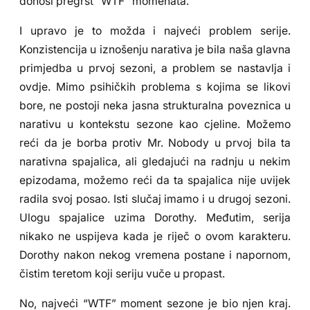
donosi pregršt “WTF” momenata.
I upravo je to možda i najveći problem serije.
Konzistencija u iznošenju narativa je bila naša glavna
primjedba u prvoj sezoni, a problem se nastavlja i
ovdje. Mimo psihičkih problema s kojima se likovi
bore, ne postoji neka jasna strukturalna poveznica u
narativu u kontekstu sezone kao cjeline. Možemo
reći da je borba protiv Mr. Nobody u prvoj bila ta
narativna spajalica, ali gledajući na radnju u nekim
epizodama, možemo reći da ta spajalica nije uvijek
radila svoj posao. Isti slučaj imamo i u drugoj sezoni.
Ulogu spajalice uzima Dorothy. Međutim, serija
nikako ne uspijeva kada je riječ o ovom karakteru.
Dorothy nakon nekog vremena postane i napornom,
čistim teretom koji seriju vuče u propast.
No, najveći “WTF” moment sezone je bio njen kraj.