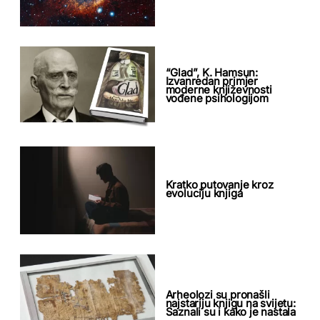
“Glad”, K. Hamsun:
Izvanredan primjer
moderne književnosti
vođene psihologijom
Kratko putovanje kroz
evoluciju knjiga
Arheolozi su pronašli
najstariju knjigu na svijetu:
Saznali su i kako je nastala