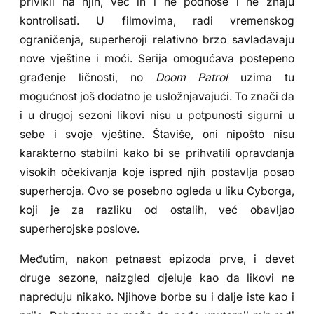
privikli na njih, već ih i ne podnose i ne znaju
kontrolisati. U filmovima, radi vremenskog
ograničenja, superheroji relativno brzo savladavaju
nove vještine i moći. Serija omogućava postepeno
građenje ličnosti, no
Doom Patrol
uzima tu
mogućnost još dodatno je usložnjavajući. To znači da
i u drugoj sezoni likovi nisu u potpunosti sigurni u
sebe i svoje vještine. Štaviše, oni nipošto nisu
karakterno stabilni kako bi se prihvatili opravdanja
visokih očekivanja koje ispred njih postavlja posao
superheroja. Ovo se posebno ogleda u liku Cyborga,
koji je za razliku od ostalih, već obavljao
superherojske poslove.
Međutim, nakon petnaest epizoda prve, i devet
druge sezone, naizgled djeluje kao da likovi ne
napreduju nikako. Njihove borbe su i dalje iste kao i