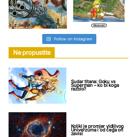
Follow on Instagram
Ne propustite
Sudar titana: Goku vs
Superman – ko bi koga
razbio?
Koliki je promjer vidljivog
Univerzuma i od čega on
zavisi