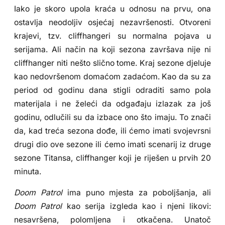
Iako je skoro upola kraća u odnosu na prvu, ona
ostavlja neodoljiv osjećaj nezavršenosti. Otvoreni
krajevi, tzv. cliffhangeri su normalna pojava u
serijama. Ali način na koji sezona završava nije ni
cliffhanger niti nešto slično tome. Kraj sezone djeluje
kao nedovršenom domaćom zadaćom. Kao da su za
period od godinu dana stigli odraditi samo pola
materijala i ne želeći da odgađaju izlazak za još
godinu, odlučili su da izbace ono što imaju. To znači
da, kad treća sezona dođe, ili ćemo imati svojevrsni
drugi dio ove sezone ili ćemo imati scenarij iz druge
sezone Titansa, cliffhanger koji je riješen u prvih 20
minuta.
Doom Patrol
ima puno mjesta za poboljšanja, ali
Doom Patrol
kao serija izgleda kao i njeni likovi:
nesavršena, polomljena i otkačena. Unatoč