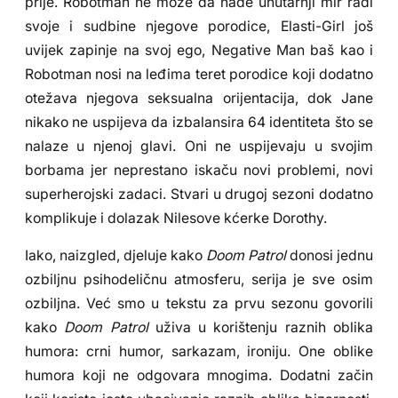
prije. Robotman ne može da nađe unutarnji mir radi
svoje i sudbine njegove porodice, Elasti-Girl još
uvijek zapinje na svoj ego, Negative Man baš kao i
Robotman nosi na leđima teret porodice koji dodatno
otežava njegova seksualna orijentacija, dok Jane
nikako ne uspijeva da izbalansira 64 identiteta što se
nalaze u njenoj glavi. Oni ne uspijevaju u svojim
borbama jer neprestano iskaču novi problemi, novi
superherojski zadaci. Stvari u drugoj sezoni dodatno
komplikuje i dolazak Nilesove kćerke Dorothy.
Iako, naizgled, djeluje kako
Doom Patrol
donosi jednu
ozbiljnu psihodeličnu atmosferu, serija je sve osim
ozbiljna. Već smo u tekstu za prvu sezonu govorili
kako
Doom Patrol
uživa u korištenju raznih oblika
humora: crni humor, sarkazam, ironiju. One oblike
humora koji ne odgovara mnogima. Dodatni začin