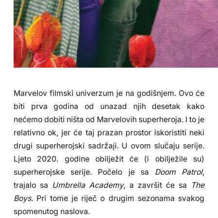
Marvelov filmski univerzum je na godišnjem. Ovo će
biti prva godina od unazad njih desetak kako
nećemo dobiti ništa od Marvelovih superheroja. I to je
relativno ok, jer će taj prazan prostor iskoristiti neki
drugi superherojski sadržaji. U ovom slučaju serije.
Ljeto 2020. godine obilježit će (i obilježile su)
superherojske serije. Počelo je sa
Doom Patrol
,
trajalo sa
Umbrella Academy
, a završit će sa
The
Boys
. Pri tome je riječ o drugim sezonama svakog
spomenutog naslova.