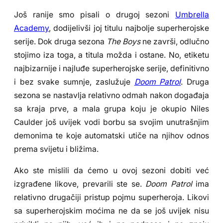
Još ranije smo pisali o drugoj sezoni
Umbrella
Academy
, dodijelivši joj titulu najbolje superherojske
serije. Dok druga sezona
The Boys
ne završi, odlučno
stojimo iza toga, a titula možda i ostane. No, etiketu
najbizarnije i najluđe superherojske serije, definitivno
i bez svake sumnje, zaslužuje
Doom Patrol
. Druga
sezona se nastavlja relativno odmah nakon događaja
sa kraja prve, a mala grupa koju je okupio Niles
Caulder još uvijek vodi borbu sa svojim unutrašnjim
demonima te koje automatski utiče na njihov odnos
prema svijetu i bližima.
Ako ste mislili da ćemo u ovoj sezoni dobiti već
izgrađene likove, prevarili ste se.
Doom Patrol
ima
relativno drugačiji pristup pojmu superheroja. Likovi
sa superherojskim moćima ne da se još uvijek nisu