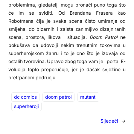
problemima, gledatelji mogu pronaći puno toga što
će im se sviditi. Od Brendana Frasera kao
Robotmana čija je svaka scena čisto umiranje od
smijeha, do bizarnih i zaista zanimljivo dizajniranih
scena, prostora, likova i situacija.
Doom Patrol
ne
pokušava da udovolji nekim trenutnim tokovima u
superherojskom žanru i to je ono što je izdvaja od
ostalih tvorevina. Upravo zbog toga vam je i portal E-
volucija toplo preporučuje, jer je dašak svježine u
pretrpanom području.
dc comics
doom patrol
mutanti
superheroji
Sljedeći
→