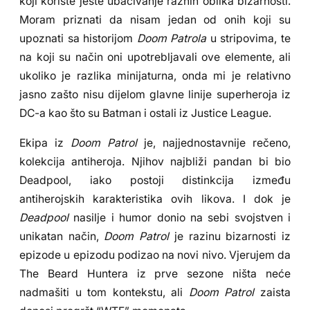
koji koriste jeste ubacivanje raznih oblika bizarnosti.
Moram priznati da nisam jedan od onih koji su
upoznati sa historijom
Doom Patrola
u stripovima, te
na koji su način oni upotrebljavali ove elemente, ali
ukoliko je razlika minijaturna, onda mi je relativno
jasno zašto nisu dijelom glavne linije superheroja iz
DC-a kao što su Batman i ostali iz Justice League.
Ekipa iz
Doom Patrol
je, najjednostavnije rečeno,
kolekcija antiheroja. Njihov najbliži pandan bi bio
Deadpool, iako postoji distinkcija između
antiherojskih karakteristika ovih likova. I dok je
Deadpool
nasilje i humor donio na sebi svojstven i
unikatan način,
Doom Patrol
je razinu bizarnosti iz
epizode u epizodu podizao na novi nivo. Vjerujem da
The Beard Huntera iz prve sezone ništa neće
nadmašiti u tom kontekstu, ali
Doom Patrol
zaista