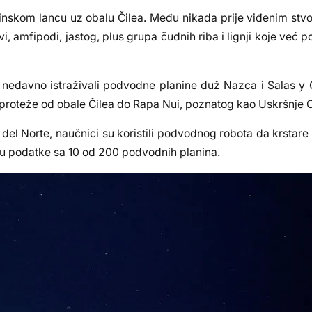
inskom lancu uz obalu Čilea. Među nikada prije viđenim stv
i, amfipodi, jastog, plus grupa čudnih riba i lignji koje već p
 nedavno istraživali podvodne planine duž Nazca i Salas 
proteže od obale Čilea do Rapa Nui, poznatog kao Uskršnje O
del Norte, naučnici su koristili podvodnog robota da krstar
aju podatke sa 10 od 200 podvodnih planina.