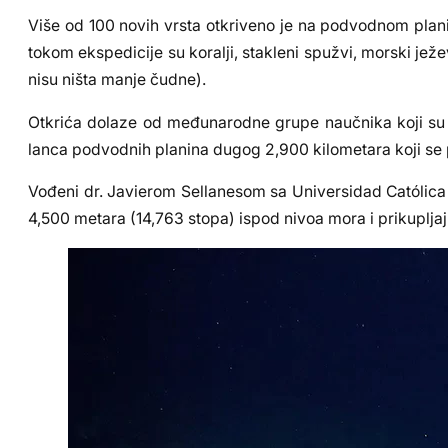
Više od 100 novih vrsta otkriveno je na podvodnom plan
tokom ekspedicije su koralji, stakleni spužvi, morski ježev
nisu ništa manje čudne).
Otkrića dolaze od međunarodne grupe naučnika koji su
lanca podvodnih planina dugog 2,900 kilometara koji se 
Vođeni dr. Javierom Sellanesom sa Universidad Católica 
4,500 metara (14,763 stopa) ispod nivoa mora i prikuplj