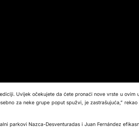
iciji. Uvijek očekujete da ćete pronaći nove vrste u ovim u
posebno za neke grupe poput spužvi, je zastrašujuća,” rekao 
nalni parkovi Nazca-Desventuradas i Juan Fernández efikasno