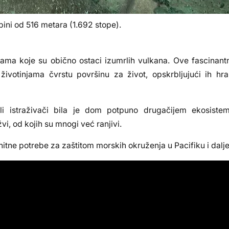
ini od 516 metara (1.692 stope).
ma koje su obično ostaci izumrlih vulkana. Ove fascinantn
m životinjama čvrstu površinu za život, opskrbljujući ih hr
i istraživači bila je dom potpuno drugačijem ekosistem
i, od kojih su mnogi već ranjivi.
itne potrebe za zaštitom morskih okruženja u Pacifiku i dalje