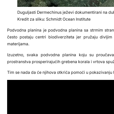
Duguljasti Dermechinus ježevi dokumentirani na dub
Kredit za sliku: Schmidt Ocean Institute
Podvodna planina je podvodna planina sa strmim strana
često postaju centri biodiverziteta jer pružaju divlji
materijama.
Izuzetno, svaka podvodna planina koju su proučaval
prostranstva prosperirajućih grebena korala i vrtova spužv
Tim se nada da će njihova otkrića pomoći u pokazivanju h